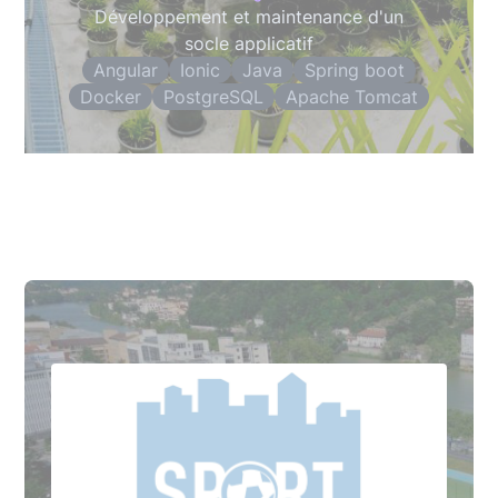
Développement et maintenance d'un
socle applicatif
Angular
Ionic
Java
Spring boot
Docker
PostgreSQL
Apache Tomcat