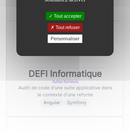
Angular
Symfony
Tout accepter
Tout refuser
Personnaliser
DEFI Informatique
Autres Secteurs
Audit de code d'une suite applicative dans
le contexte d'une refonte
Angular
Symfony