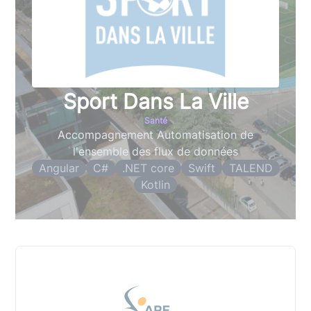
Sport Dans La Ville
Santé
Accompagnement Automatisation de
l'ensemble des flux de données
Angular
C#
.NET core
Swift
TALEND
Kotlin