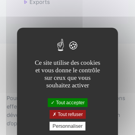
Exports
Focus - traitement
Ce site utilise des cookies
et vous donne le contrôle
d'images
sur ceux que vous
souhaitez activer
Pour la partie traitement d’images, nous avons
Tout accepter
effectué des travaux de recherche pour
Tout refuser
développer des algorithmes spécifiques, afin
d’optimiser le processus de production.
Personnaliser