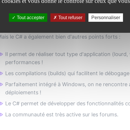
es cookies et vous donne le contrôle sur ceux que vous
Avantages du développement C#
Tout accepter
Tout refuser
Personnaliser
n l'a dit un peu plus haut, le C# est un langage qui
otamment pour sa syntaxe... c'est un des points pour 
ais le C# a également bien d'autres points forts :
Il permet de réaliser tout type d'application (lourd
performances !
Les compilations (builds) qui facilitent le déboga
Parfaitement intégré à Windows, on ne rencontre a
déploiements !
Le C# permet de développer des fonctionnalités c
La communauté est très active sur les forums.