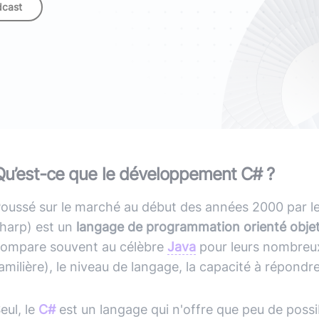
(avec ou s
dcast
Lire le li
Socle applicatif
Écouter 
Intégration IA & LLM
Tous les podcasts
Toutes nos publications
Qu’est-ce que le développement C# ?
oussé sur le marché au début des années 2000 par le
harp) est un
langage de programmation orienté objet
ompare souvent au célèbre
Java
pour leurs nombreux
amilière), le niveau de langage, la capacité à répond
eul, le
C#
est un langage qui n'offre que peu de poss