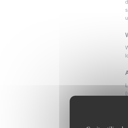
d
s
u
W
l
L
(
p
W
t