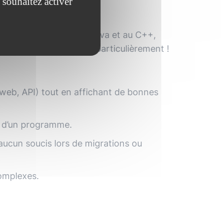
 souhaitez activer
 ressemble beaucoup au Java et au C++,
lesquels on l'apprécie particulièrement !
, web, API) tout en affichant de bonnes
ge d’un programme.
ucun soucis lors de migrations ou
omplexes.