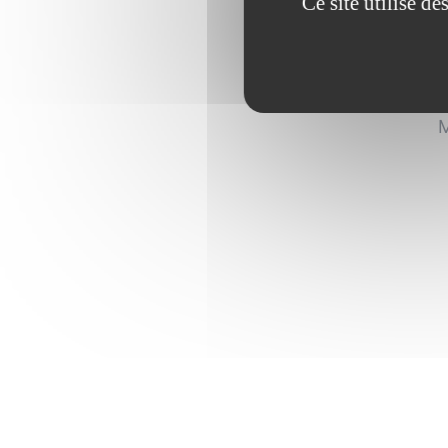
Ce site utilise d
O
n
M