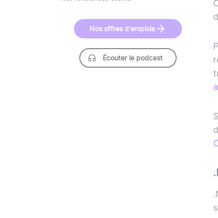
C
d
Nos offres d'emplois
P
Écouter le podcast
r
t
a
S
d
C
.
s