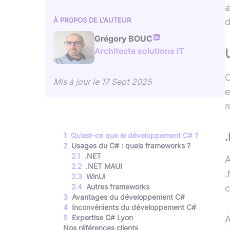
d
À PROPOS DE L'AUTEUR
Grégory BOUC
Architecte solutions IT
C
Mis à jour le
17 Sept 2025
e
m
1
Qu’est-ce que le développement C# ?
2
Usages du C# : quels frameworks ?
2
.
1
.NET
2
.
2
.NET MAUI
.
2
.
3
WinUI
2
.
4
Autres frameworks
c
3
Avantages du développement C#
4
Inconvénients du développement C#
5
Expertise C# Lyon
A
Nos références clients