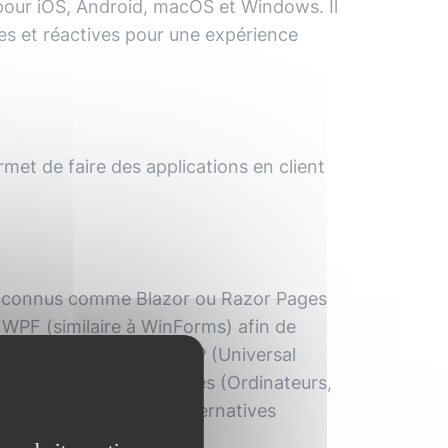
pour iOS, Android, macOS et Windows. Il
hes et réactives pour une expérience
met de faire des applications en client
rks connus comme Blazor ou Razor Pages
PF (similaire à WinForms) afin de
ient lourd ou encore UWP (Universal
es de plateformes définies (Ordinateurs,
d. Il existe aussi des alternatives