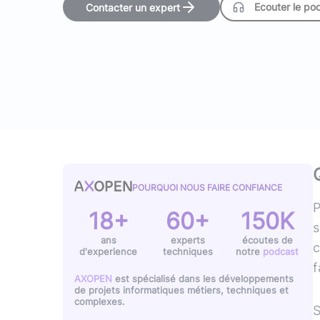
Ecouter le po
Contacter un expert
Typescript
,
NextJS
,
Svelte
Pilotage et gestion
Univers Php
Symfony
Univers Go
Gin Gonic Web
Univers Rust
POURQUOI NOUS FAIRE CONFIANCE
P
18+
60+
150K
s
ans
experts
écoutes de
c
d'experience
techniques
notre
podcast
f
AXOPEN
est spécialisé dans les développements
de projets informatiques métiers, techniques et
complexes.
S