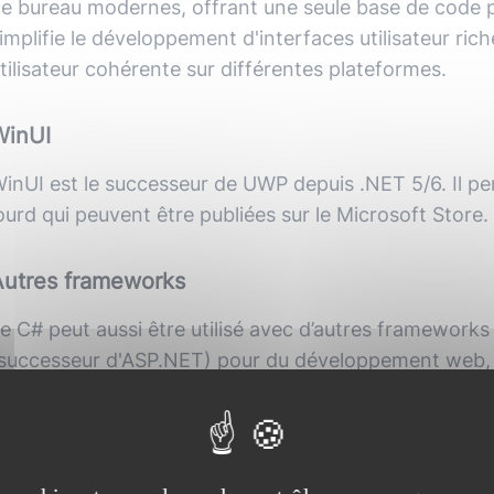
e bureau modernes, offrant une seule base de code 
implifie le développement d'interfaces utilisateur ric
tilisateur cohérente sur différentes plateformes.
WinUI
inUI est le successeur de UWP depuis .NET 5/6. Il per
ourd qui peuvent être publiées sur le Microsoft Store.
Autres frameworks
e C# peut aussi être utilisé avec d’autres framewo
successeur d'ASP.NET) pour du développement web, W
ermettre l'affichage des interfaces graphiques en cl
indows Platform) qui vise à opérer sur plusieurs typ
éléphones, tablettes et Xbox) pour la partie client lour