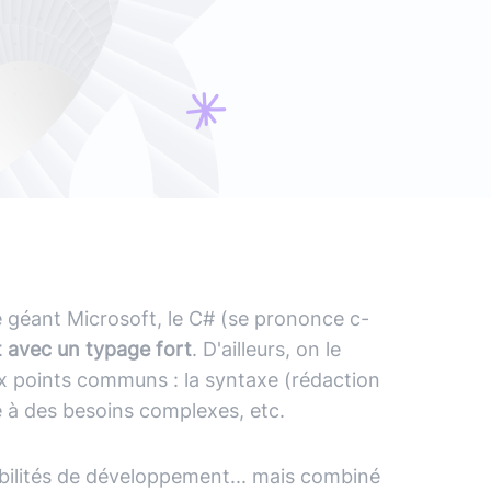
ans IA) ?
vre blanc
le podcast
Audit d'écoconception
DevOps
,
DevSecOps
Docker
,
Kubernetes
,
Terraform
,
Ansible
Optimisation et performances
Sécurité applicative
Intégration IA & LLM
 géant Microsoft, le C# (se prononce c-
 avec un typage fort
. D'ailleurs, on le
 points communs : la syntaxe (rédaction
re à des besoins complexes, etc.
ibilités de développement... mais combiné