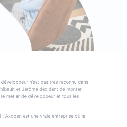
ans IA) ?
vre blanc
le podcast
Audit d'écoconception
DevOps
,
DevSecOps
Docker
,
Kubernetes
,
Terraform
,
Ansible
Optimisation et performances
Sécurité applicative
Intégration IA & LLM
e développeur n’est pas très reconnu dans
 Thibault et Jérôme décident de monter
r le métier de développeur et tous les
i ! Axopen est une vraie entreprise où la