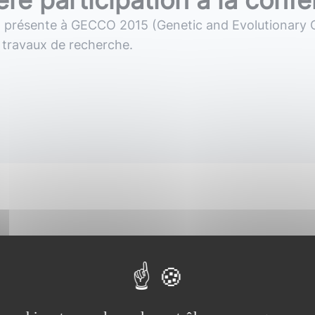
ère participation à la con
t
présente
à
GECCO
2015
(Genetic
and
Evolutionary
travaux
de
recherche.