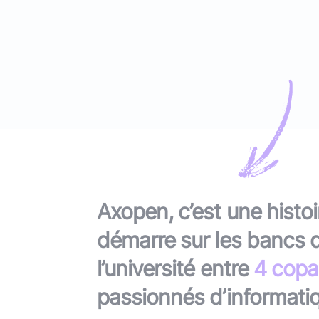
Typescript
,
NextJS
,
Svelte
Pilotage et gestion
Univers Php
Symfony
Univers Go
Gin Gonic Web
Univers Rust
Axopen, c’est une histoi
démarre sur les bancs 
l’université entre
4 copa
passionnés d’informati