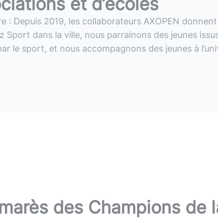
ciations et d’écoles
re
:
Depuis
2019,
les
collaborateurs
AXOPEN
donnent
z
Sport
dans
la
ville,
nous
parrainons
des
jeunes
issu
par
le
sport,
et
nous
accompagnons
des
jeunes
à
l’un
marès des Champions de l