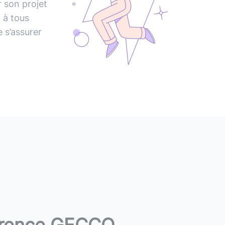
r
son
projet
t
à
tous
e
s’assurer