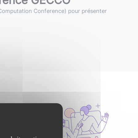
férence GECCO
Computation
Conference)
pour
présenter