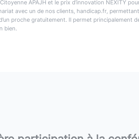
Citoyenne
APAJH
et
le
prix
d’innovation
NEXITY
pou
nariat
avec
un
de
nos
clients,
handicap.fr,
permettan
d’un
proche
gratuitement.
Il
permet
principalement
d
un
bien.