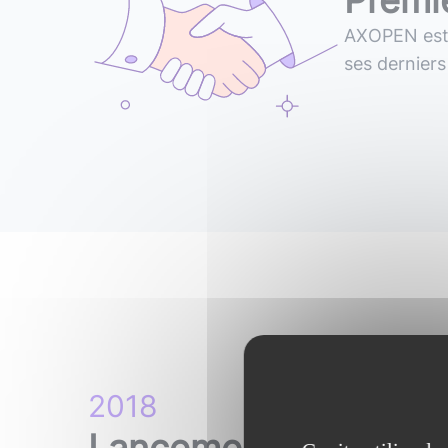
Premi
AXOPEN
es
ses
derniers
2018