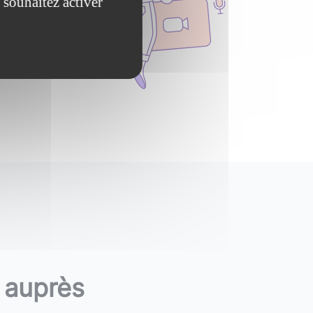
 souhaitez activer
s
vidéos
ogies !
 auprès