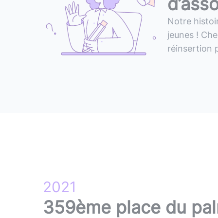
d’asso
Notre
histoi
jeunes !
Che
réinsertion
2021
359ème place du pal