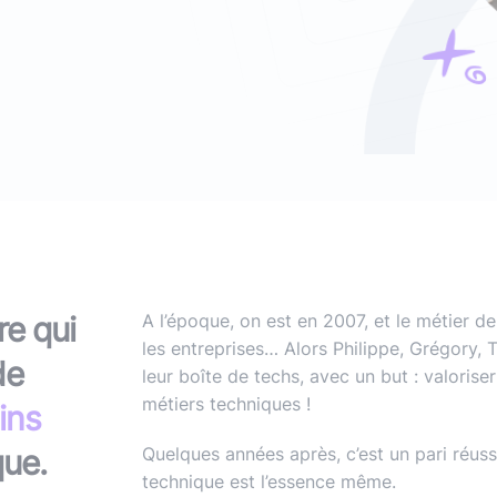
(avec ou s
Lire le li
Socle applicatif
Écouter 
Intégration IA & LLM
Tous les podcasts
Toutes nos publications
re qui
A l’époque, on est en 2007, et le métier d
les entreprises… Alors Philippe, Grégory,
de
leur boîte de techs, avec un but : valorise
métiers techniques !
ins
que.
Quelques années après, c’est un pari réuss
technique est l’essence même.