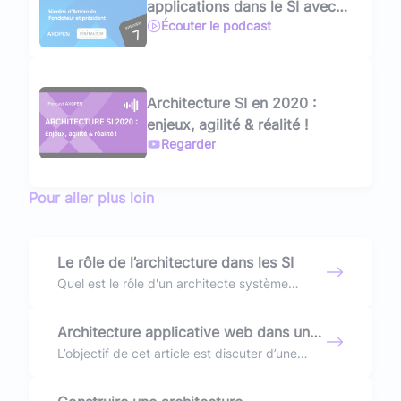
applications dans le SI avec
Écouter le podcast
Nicolas d'Ambrosio
Architecture SI en 2020 :
enjeux, agilité & réalité !
Regarder
Pour aller plus loin
Le rôle de l’architecture dans les SI
Quel est le rôle d'un architecte système
d'information ? Son apport concret dans les
projets de développement d'applications.
Architecture applicative web dans un
cloud
L’objectif de cet article est discuter d’une
architecture web virtualisée pour répondre au
mieux à la charge et gérer la sécurité