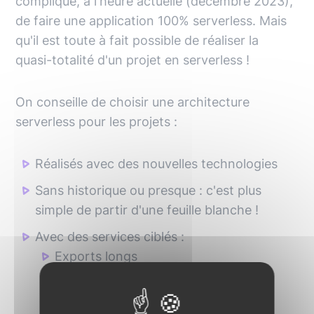
compliqué, à l'heure actuelle (décembre 2023),
de faire une application 100% serverless. Mais
qu'il est toute à fait possible de réaliser la
quasi-totalité d'un projet en serverless !
On conseille de choisir une architecture
serverless pour les projets :
Réalisés avec des nouvelles technologies
Sans historique ou presque : c'est plus
simple de partir d'une feuille blanche !
Avec des services ciblés :
Exports longs
Migration de base de données
Traitements asynchrones