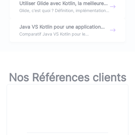
Utiliser Glide avec Kotlin, la meilleure
librairie Android de chargement
Glide, c’est quoi ? Définition, implémentation
et retour d’expériences sur la meilleure
d’images !
librairie Android de chargement d’images
Java VS Kotlin pour une application
distantes ou locales !
mobile Android en 2019
Comparatif Java VS Kotlin pour le
développement d’une application mobile en
2019.
Nos Références clients