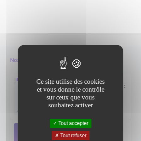
Nos podcasts en lien
Ce site utilise des cookies
Les données dans Kubernetes :
et vous donne le contrôle
comment bien les gérer et les
sur ceux que vous
protéger ? Avec Christophe
souhaitez activer
Écouter le podcast
Fontaine de Veeam
Tout accepter
Green IT : où en est-on avec
Tout refuser