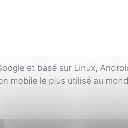
(avec ou s
Lire le li
Socle applicatif
Écouter 
Intégration IA & LLM
Tous les podcasts
Toutes nos publications
oogle et basé sur Linux, Androi
on mobile le plus utilisé au mond