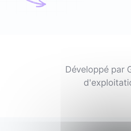
Typescript
,
NextJS
,
Svelte
Pilotage et gestion
Univers Php
Symfony
Univers Go
Gin Gonic Web
Univers Rust
Développé par G
d'exploitati