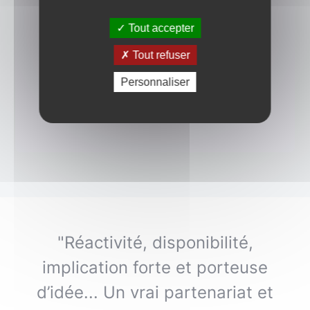
Gestion de contenu
Tout accepter
Gestion de volumétrie
importante
Tout refuser
Modules imports/exports
Personnaliser
Statistiques
"Réactivité, disponibilité,
implication forte et porteuse
d’idée... Un vrai partenariat et