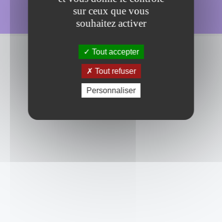
+33 (0)4 82 53 26 44
sur ceux que vous
souhaitez activer
Tout accepter
Tout refuser
Personnaliser