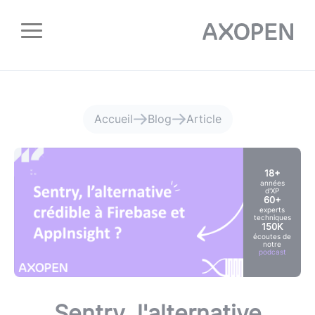
Panneau de gestion des cookies
Accueil
Blog
Article
18+
années
d'XP
60+
experts
techniques
150K
écoutes de
notre
podcast
Sentry, l'alternative