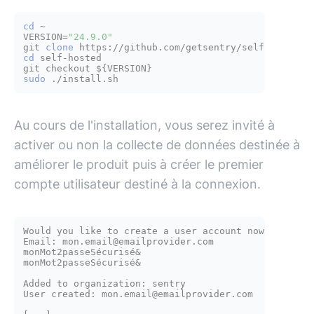
cd
 ~

VERSION=
"24.9.0"
git 
clone
cd
 self-hosted

git checkout 
${VERSION}
sudo
Au cours de l'installation, vous serez invité à
activer ou non la collecte de données destinée à
améliorer le produit puis à créer le premier
compte utilisateur destiné à la connexion.
Would you like to create a user account now? [Y/n]: 
Email: mon.email@emailprovider.com

monMot2passeSécurisé&

monMot2passeSécurisé&

Added to organization: sentry

User created: mon.email@emailprovider.com
