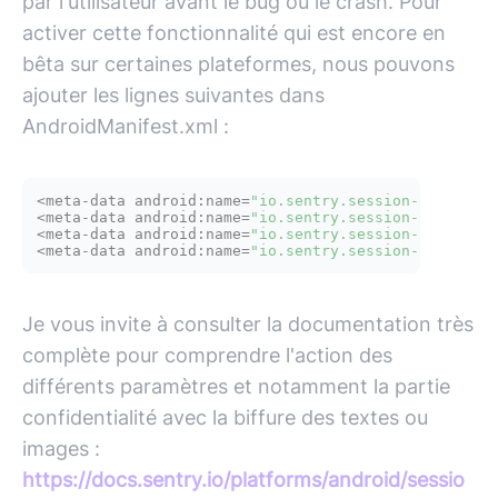
par l'utilisateur avant le bug ou le crash. Pour
activer cette fonctionnalité qui est encore en
bêta sur certaines plateformes, nous pouvons
ajouter les lignes suivantes dans
AndroidManifest.xml :
<meta-data android:name=
"io.sentry.session-replay.e
<meta-data android:name=
"io.sentry.session-replay.s
<meta-data android:name=
"io.sentry.session-replay.r
<meta-data android:name=
"io.sentry.session-replay.r
Je vous invite à consulter la documentation très
complète pour comprendre l'action des
différents paramètres et notamment la partie
confidentialité avec la biffure des textes ou
images :
https://docs.sentry.io/platforms/android/sessio