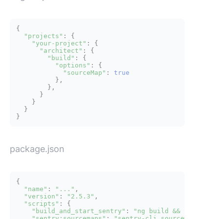
{

"projects"
: {

"your-project"
: {

"architect"
: {

"build"
: {

"options"
: {

"sourceMap"
: 
true
          },

        },

      }

    }

  }

package.json
{

"name"
: 
"..."
,

"version"
: 
"2.5.3"
,

"scripts"
: {

"build_and_start_sentry"
: 
"ng build && npm run 
"sentry:sourcemaps"
: 
"sentry-cli sourcemaps inj