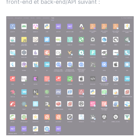
front-end et back-end/
API
suivant :