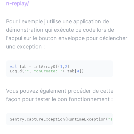
n-replay/
Pour l'exemple j'utilise une application de
démonstration qui exécute ce code lors de
l'appui sur le bouton enveloppe pour déclencher
une exception :
val
 tab = intArrayOf(
1
,
2
)

Log.d(
""
, 
"onCreate: "
+ tab[
4
Vous pouvez également procéder de cette
façon pour tester le bon fonctionnement :
Sentry.captureException(RuntimeException(
"This app 