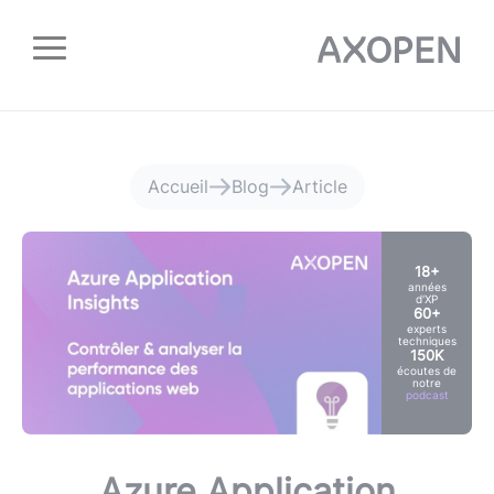
Panneau de gestion des cookies
Accueil
Blog
Article
18+
années
d'XP
60+
experts
techniques
150K
écoutes de
notre
podcast
Azure Application