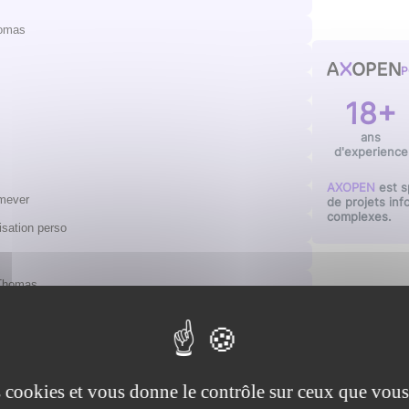
homas
P
18+
ans
d'experience
AXOPEN
est s
imever
de projets inf
complexes.
lisation perso
 Thomas
es cookies et vous donne le contrôle sur ceux que vous