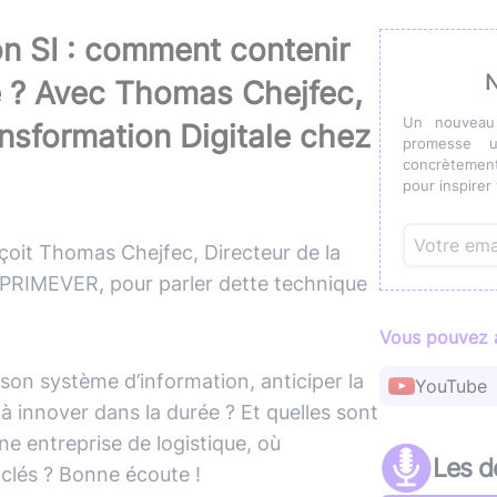
(avec ou s
Lire le li
Socle applicatif
Écouter 
n SI : comment contenir
N
e ? Avec Thomas Chejfec,
Intégration IA & LLM
Tous les podcasts
Toutes nos publications
Un nouveau
ansformation Digitale chez
promesse u
concrètement
pour inspirer 
eçoit Thomas Chejfec, Directeur de la
 PRIMEVER, pour parler dette technique
Vous pouvez a
on système d’information, anticiper la
YouTube
à innover dans la durée ? Et quelles sont
une entreprise de logistique, où
Les d
 clés ? Bonne écoute !