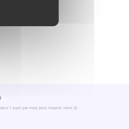
s
r 1 sujet par mois pour inspirer votre SI.