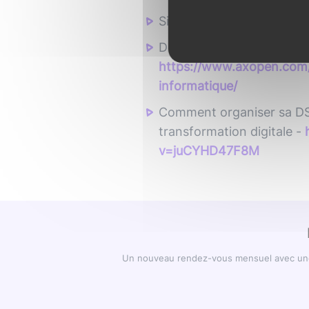
Site de PRIMEVER :
https
Dette technique : notre m
https://www.axopen.com/
informatique/
Comment organiser sa DSI
transformation digitale -
v=juCYHD47F8M
Un nouveau rendez-vous mensuel avec une p