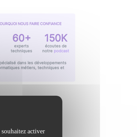
OURQUOI NOUS FAIRE CONFIANCE
60+
150K
experts
écoutes de
techniques
notre
podcast
pécialisé dans les développements
ormatiques métiers, techniques et
 souhaitez activer