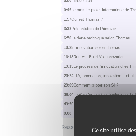
0:00
Introduction
0:45
Le premier projet informatique de T
1:57
Qui est Thomas ?
3:38
Présentation de Primever
6:50
La dette technique selon Thomas
10:28
L'innovation selon Thomas
16:18
Run Vs. Build Vs. Innovation
19:15
Le process de l'innovation chez Pr
20:24
L'IA, production, innovation... et uti
29:09
Comment piloter son SI ?
39:04
Le rêve (ou pas) technologique de
43:50
Le conseil de Thomas
0:00
Ressources liées
Ce site utilise d