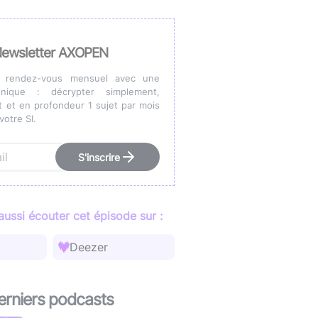
ans IA) ?
vre blanc
le podcast
Audit d'écoconception
DevOps
,
DevSecOps
Docker
,
Kubernetes
,
Terraform
,
Ansible
ewsletter AXOPEN
Optimisation et performances
 rendez-vous mensuel avec une
nique : décrypter simplement,
 et en profondeur 1 sujet par mois
Sécurité applicative
votre SI.
Intégration IA & LLM
S'inscrire
ussi écouter cet épisode sur :
Deezer
erniers podcasts