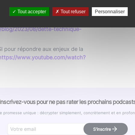
://www.primever.com/
Tout accepter
Tout refuser
Personnaliser
éthode pour la calculer -
blog/2023/08/dette-technique-
 pour répondre aux enjeux de la
https://www.youtube.com/watch?
Inscrivez-vous pour ne pas rater les prochains podcast
romesse unique : décrypter simplement, concrètement et en profondeu
S'inscrire