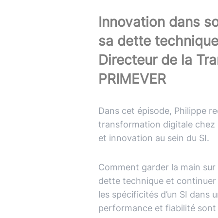
Typescript
,
NextJS
,
Svelte
Pilotage et gestion
Innovation dans so
Univers Php
sa dette techniqu
Symfony
Directeur de la Tr
Univers Go
Gin Gonic Web
PRIMEVER
Univers Rust
Dans cet épisode, Philippe r
transformation digitale chez
et innovation au sein du SI.
Comment garder la main sur s
dette technique et continuer 
les spécificités d’un SI dans 
performance et fiabilité sont