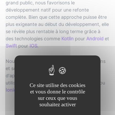
grand public, nous favorisons le
développement natif pour une refonte
complète. Bien que cette approche puisse être
plus exigeante au début du développement, elle
se révèle plus rentable à long terme grâce à
des technologies comme
Kotlin
pour
Android
et
Swift
pour
IOS
.
Nous nous adaptons également à vos besoins
et sommes habitués au développement
d'applications mobiles multi-plateformes,
utilisant des technologies telles que
Flutter
ou
Ce site utilise des cookies
Ionic
.
et vous donne le contrôle
sur ceux que vous
souhaitez activer