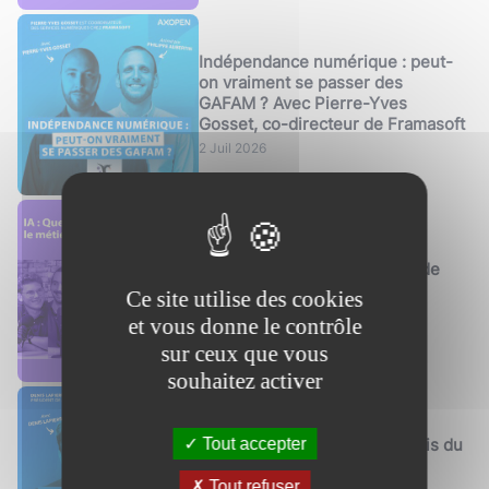
Indépendance numérique : peut-
on vraiment se passer des
GAFAM ? Avec Pierre-Yves
Gosset, co-directeur de Framasoft
2 Juil 2026
IA : quel futur pour le métier de
développeur ?
Ce site utilise des cookies
16 Juin 2026
et vous donne le contrôle
sur ceux que vous
souhaitez activer
Tout accepter
Transformation du SI : les défis du
DSI face aux ETI en
hypercroissance
Tout refuser