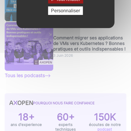
4 Juin 2026
Personnaliser
Comment migrer ses applications
de VMs vers Kubernetes ? Bonnes
pratiques et outils indispensables !
3 Juin 2026
Tous les podcasts
POURQUOI NOUS FAIRE CONFIANCE
18+
60+
150K
ans d'experience
experts
écoutes de notre
techniques
podcast