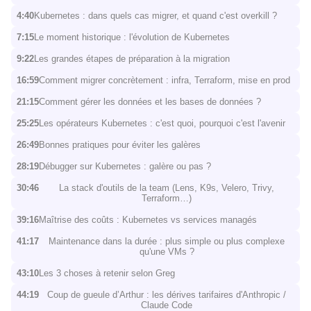
4:40
Kubernetes : dans quels cas migrer, et quand c'est overkill ?
7:15
Le moment historique : l'évolution de Kubernetes
9:22
Les grandes étapes de préparation à la migration
16:59
Comment migrer concrètement : infra, Terraform, mise en prod
21:15
Comment gérer les données et les bases de données ?
25:25
Les opérateurs Kubernetes : c'est quoi, pourquoi c'est l'avenir
26:49
Bonnes pratiques pour éviter les galères
28:19
Débugger sur Kubernetes : galère ou pas ?
30:46
La stack d'outils de la team (Lens, K9s, Velero, Trivy,
Terraform…)
39:16
Maîtrise des coûts : Kubernetes vs services managés
41:17
Maintenance dans la durée : plus simple ou plus complexe
qu'une VMs ?
43:10
Les 3 choses à retenir selon Greg
44:19
Coup de gueule d’Arthur : les dérives tarifaires d'Anthropic /
Claude Code