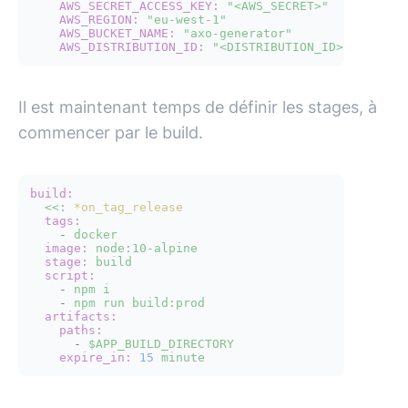
AWS_SECRET_ACCESS_KEY:
"<AWS_SECRET>"
AWS_REGION:
"eu-west-1"
AWS_BUCKET_NAME:
"axo-generator"
AWS_DISTRIBUTION_ID:
"<DISTRIBUTION_ID>"
Il est maintenant temps de définir les stages, à
commencer par le build.
build:
<<:
*on_tag_release
tags:
-
docker
image:
node:10-alpine
stage:
build
script:
-
npm
i
-
npm
run
build:prod
artifacts:
paths:
-
$APP_BUILD_DIRECTORY
expire_in:
15
minute