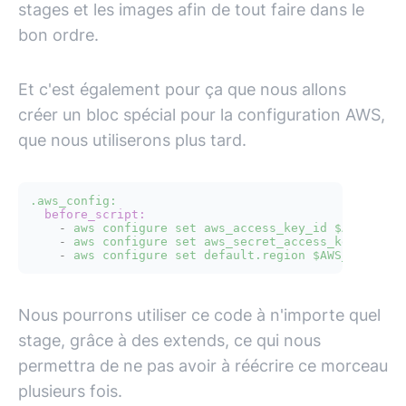
stages et les images afin de tout faire dans le
bon ordre.
Et c'est également pour ça que nous allons
créer un bloc spécial pour la configuration AWS,
que nous utiliserons plus tard.
.aws_config:
before_script:
-
aws
configure
set
aws_access_key_id
$AWS_ACCE
-
aws
configure
set
aws_secret_access_key
$AWS_
-
aws
configure
set
default.region
$AWS_REGION
Nous pourrons utiliser ce code à n'importe quel
stage, grâce à des extends, ce qui nous
permettra de ne pas avoir à réécrire ce morceau
plusieurs fois.