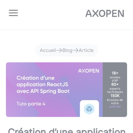
Panneau de gestion des cookies
Accueil
Blog
Article
18+
années
d'XP
60+
experts
techniques
150K
écoutes de
notre
podcast
Création d’une application