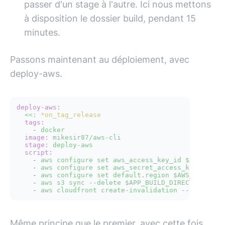
passer d'un stage à l'autre. Ici nous mettons
à disposition le dossier build, pendant 15
minutes.
Passons maintenant au déploiement, avec
deploy-aws.
deploy-aws:
<<:
*on_tag_release
tags:
-
docker
image:
mikesir87/aws-cli
stage:
deploy-aws
script:
-
aws
configure
set
aws_access_key_id
$AWS_ACCE
-
aws
configure
set
aws_secret_access_key
$AWS_
-
aws
configure
set
default.region
$AWS_REGION
-
aws
s3
sync
--delete
$APP_BUILD_DIRECTORY/
s3
-
aws
cloudfront
create-invalidation
--distribu
Même principe que le premier, avec cette fois