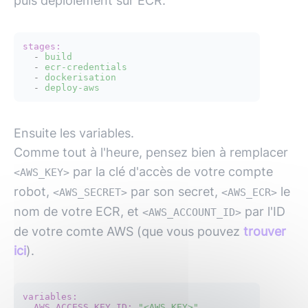
puis déploiement sur ECR.
stages:
-
build
-
ecr-credentials
-
dockerisation
-
deploy-aws
Ensuite les variables.
Comme tout à l'heure, pensez bien à remplacer
par la clé d'accès de votre compte
<AWS_KEY>
robot,
par son secret,
le
<AWS_SECRET>
<AWS_ECR>
nom de votre ECR, et
par l'ID
<AWS_ACCOUNT_ID>
de votre comte
AWS
(que vous pouvez
trouver
ici
).
variables:
AWS_ACCESS_KEY_ID:
"<AWS_KEY>"