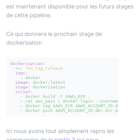
est maintenant disponible pour les futurs stages
de cette pipeline.
Ce qui donnera le prochain stage de
dockerisation
dockerisation:
<<:
*on_tag_release
tags:
-
docker
image:
docker:latest
stage:
dockerisation
script:
-
docker
build
-t
$AWS_ECR
.
-
cat
aws_pass
|
docker
login
--username
AWS
--
-
docker
tag
$AWS_ECR
$AWS_ACCOUNT_ID.dkr.ecr.$
-
docker
push
$AWS_ACCOUNT_ID.dkr.ecr.$AWS_REGI
Ici nous avons tout simplement repris les
commandes de la
partie 3
qui nous