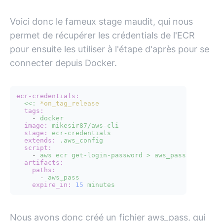
Voici donc le fameux stage maudit, qui nous
permet de récupérer les crédentials de l'ECR
pour ensuite les utiliser à l'étape d'après pour se
connecter depuis Docker.
ecr-credentials:
<<:
*on_tag_release
tags:
-
docker
image:
mikesir87/aws-cli
stage:
ecr-credentials
extends:
.aws_config
script:
-
aws
ecr
get-login-password
>
aws_pass
artifacts:
paths:
-
aws_pass
expire_in:
15
minutes
Nous avons donc créé un fichier aws_pass, qui