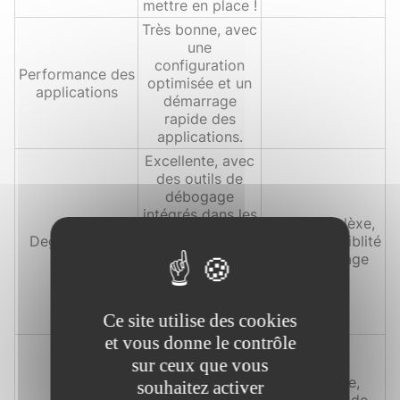
mettre en place !
Très bonne, avec
une
configuration
Performance des
optimisée et un
applications
démarrage
rapide des
applications.
Excellente, avec
des outils de
débogage
intégrés dans les
Très complèxe,
IDE et un
Deggugabilité
peu de possiblité
support de logs
de débogage
détaillés.On
recommande
l'utilisation de
Ce site utilise des cookies
jProfiler.
et vous donne le contrôle
Vaste, avec un
sur ceux que vous
large éventail de
projets Spring
Très vaste,
souhaitez activer
pour différents
beaucoup de