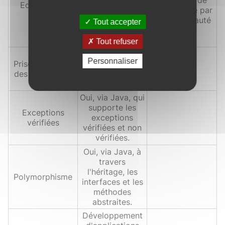
Ecosystème
besoins (Spring
plugins créé par
Data, Spring
la communauté
Tout accepter
Security, Spring
Cloud, etc.).
Tout refuser
Oui, via Java, qui
Personnaliser
Prise en charge
est utilisé
des génériques
comme langage
principal.
Oui, via Java, qui
supporte les
Exceptions
exceptions
vérifiées
vérifiées et non
vérifiées.
Oui, via Java, à
travers
l'héritage, les
Polymorphisme
interfaces et les
méthodes
abstraites.
Développement