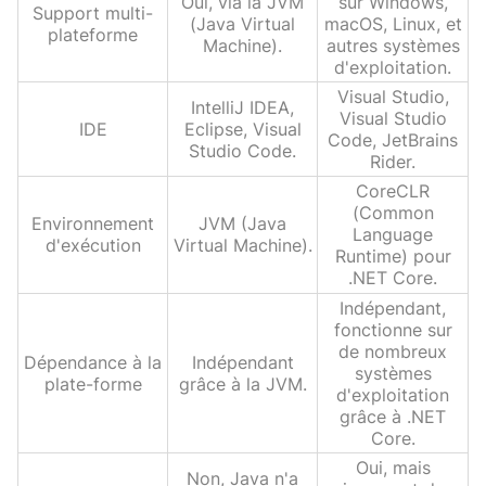
Oui, via la JVM
sur Windows,
Support multi-
(Java Virtual
macOS, Linux, et
plateforme
Machine).
autres systèmes
d'exploitation.
Visual Studio,
IntelliJ IDEA,
Visual Studio
IDE
Eclipse, Visual
Code, JetBrains
Studio Code.
Rider.
CoreCLR
(Common
Environnement
JVM (Java
Language
d'exécution
Virtual Machine).
Runtime) pour
.NET Core.
Indépendant,
fonctionne sur
de nombreux
Dépendance à la
Indépendant
systèmes
plate-forme
grâce à la JVM.
d'exploitation
grâce à .NET
Core.
Oui, mais
Non, Java n'a