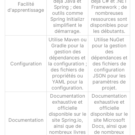
déjà Java et
déjà C# et .NET
Facilité
Spring ; des
Framework ; de
d'apprentissage
outils comme
nombreuses
Spring Initializr
ressources sont
simplifient le
disponibles pour
démarrage.
les débutants.
Utilise Maven ou
Utilise NuGet
Gradle pour la
pour la gestion
gestion des
des
dépendances et
dépendances et
Configuration
la configuration ;
des fichiers de
des fichiers de
configuration
propriétés ou
JSON pour les
YAML pour la
paramètres de
configuration.
projet.
Documentation
Documentation
exhaustive et
exhaustive et
officielle
officielle
disponible sur le
disponible sur le
Documentation
site Spring.io,
site Microsoft
ainsi que de
Docs, ainsi que
nombreux livres
de nombreux