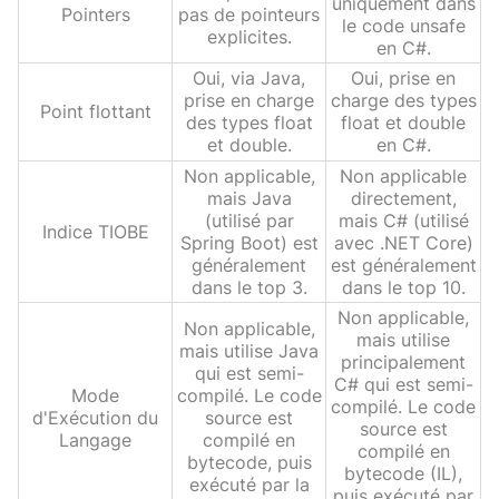
uniquement dans
Pointers
pas de pointeurs
le code unsafe
explicites.
en C#.
Oui, via Java,
Oui, prise en
prise en charge
charge des types
Point flottant
des types float
float et double
et double.
en C#.
Non applicable,
Non applicable
mais Java
directement,
(utilisé par
mais C# (utilisé
Indice TIOBE
Spring Boot) est
avec .NET Core)
généralement
est généralement
dans le top 3.
dans le top 10.
Non applicable,
Non applicable,
mais utilise
mais utilise Java
principalement
qui est semi-
C# qui est semi-
Mode
compilé. Le code
compilé. Le code
d'Exécution du
source est
source est
Langage
compilé en
compilé en
bytecode, puis
bytecode (IL),
exécuté par la
puis exécuté par