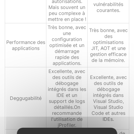
autorisations.
vulnérabilités
Mais souvent un
courantes.
peu complexe à
mettre en place !
Très bonne, avec
Très bonne, avec
une
des
configuration
Performance des
optimisations
optimisée et un
applications
JIT, AOT et une
démarrage
gestion efficace
rapide des
de la mémoire.
applications.
Excellente, avec
des outils de
Excellente, avec
débogage
des outils de
intégrés dans les
débogage
IDE et un
intégrés dans
Deggugabilité
support de logs
Visual Studio,
détaillés.On
Visual Studio
recommande
Code et autres
l'utilisation de
IDEs.
jProfiler.
Vaste, avec de