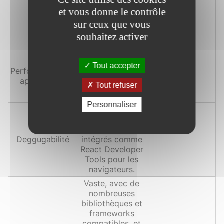
mécanismes de
et vous donne le contrôle
protection
contre les
sur ceux que vous
vulnérabilités
souhaitez activer
courantes.
Comparable à
JavaScript, avec
Tout accepter
Performance des
une légère
applications
surcharge de
Tout refuser
compilation.
Personnaliser
Excellente, avec
des outils de
débogage
Deggugabilité
intégrés comme
React Developer
Tools pour les
navigateurs.
Vaste, avec de
nombreuses
bibliothèques et
frameworks
compatibles, et