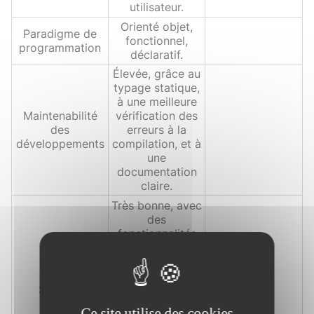
utilisateur.
Orienté objet,
Paradigme de
fonctionnel,
programmation
déclaratif.
Élevée, grâce au
typage statique,
à une meilleure
Maintenabilité
vérification des
des
erreurs à la
développements
compilation, et à
une
documentation
claire.
Très bonne, avec
des
fonctionnalités
de sécurité
intégrées
comme la
Sécurité
vérification des
types et des
Ce site utilise des cookies