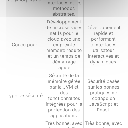
interfaces et les
méthodes
abstraites.
Développement
de microservices
Développement
natifs pour le
rapide et
cloud avec une
performant
Conçu pour
empreinte
d'interfaces
mémoire réduite
utilisateur
et un temps de
interactives et
démarrage
dynamiques.
rapide.
Sécurité de la
mémoire gérée
Sécurité basée
par la JVM et
sur les bonnes
des
pratiques de
Type de sécurité
fonctionnalités
codage en
intégrées pour la
JavaScript et
protection des
React.
applications.
Très bonne, avec
Très bonne, avec