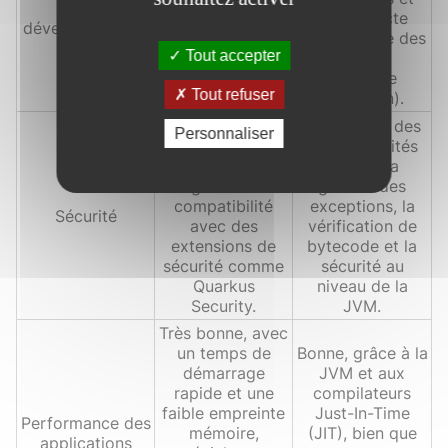
des
dépendances
une collecte
développements
efficace, et une
automatique des
Tout accepter
documentation
ordures
exhaustive.
(garbage
Tout refuser
collection).
Forte, avec des
Forte, avec des
Personnaliser
fonctionnalités
fonctionnalités
de sécurité
comme la
intégrées et une
gestion des
compatibilité
exceptions, la
Sécurité
avec des
vérification de
extensions de
bytecode et la
sécurité comme
sécurité au
Quarkus
niveau de la
Security.
JVM.
Très bonne, avec
un temps de
Bonne, grâce à la
démarrage
JVM et aux
rapide et une
compilateurs
faible empreinte
Just-In-Time
Performance des
mémoire,
(JIT), bien que
applications