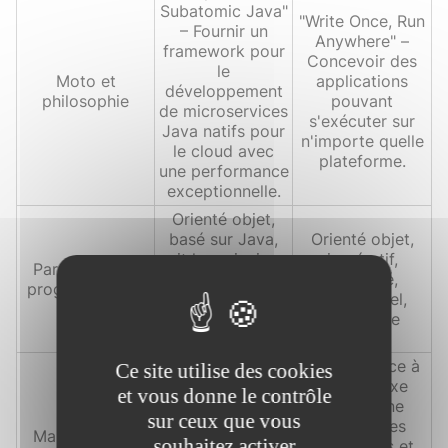
Subatomic Java"
"Write Once, Run
– Fournir un
Anywhere" –
framework pour
Concevoir des
le
Moto et
applications
développement
philosophie
pouvant
de microservices
s'exécuter sur
Java natifs pour
n'importe quelle
le cloud avec
plateforme.
une performance
exceptionnelle.
Orienté objet,
basé sur Java,
Orienté objet,
suit les principes
impératif,
Paradigme de
de l'injection de
structuré,
programmation
dépendances et
fonctionnel,
le modèle
générique
réactif.
Élevée, grâce à
Ce site utilise des cookies
Élevée, grâce à
une syntaxe
et vous donne le contrôle
une structure de
stricte, une
sur ceux que vous
projet claire, une
gestion des
Maintenabilité
souhaitez activer
gestion des
exceptions et