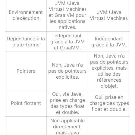
JVM (Java
Virtual Machine)
Environnement
JVM (Java
et GraalVM pour
d'exécution
Virtual Machine).
les applications
natives.
Indépendant
Dépendance à la
Indépendant
grâce à la JVM
plate-forme
grâce à la JVM.
et GraalVM.
Non, Java n'a
pas de pointeurs
Non, Java n'a
explicites, mais
Pointers
pas de pointeurs
utilise des
explicites.
références
d'objet.
Oui, via Java,
Oui, prise en
prise en charge
Point flottant
charge des types
des types float
float et double.
et double.
Non applicable
directement,
mais Java