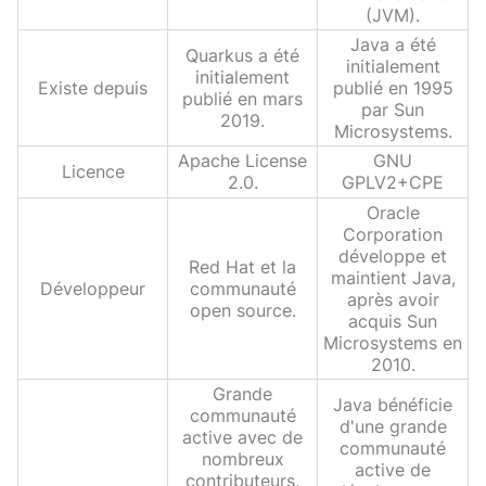
(JVM).
Java a été
Quarkus a été
initialement
initialement
Existe depuis
publié en 1995
publié en mars
par Sun
2019.
Microsystems.
Apache License
GNU
Licence
2.0.
GPLV2+CPE
Oracle
Corporation
développe et
Red Hat et la
maintient Java,
Développeur
communauté
après avoir
open source.
acquis Sun
Microsystems en
2010.
Grande
Java bénéficie
communauté
d'une grande
active avec de
communauté
nombreux
active de
contributeurs,