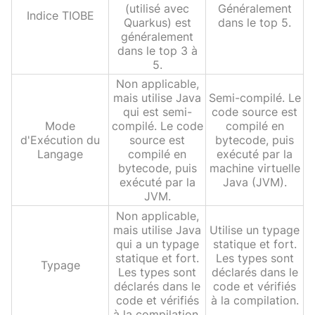
(utilisé avec
Généralement
Indice TIOBE
Quarkus) est
dans le top 5.
généralement
dans le top 3 à
5.
Non applicable,
mais utilise Java
Semi-compilé. Le
qui est semi-
code source est
Mode
compilé. Le code
compilé en
d'Exécution du
source est
bytecode, puis
Langage
compilé en
exécuté par la
bytecode, puis
machine virtuelle
exécuté par la
Java (JVM).
JVM.
Non applicable,
mais utilise Java
Utilise un typage
qui a un typage
statique et fort.
statique et fort.
Les types sont
Typage
Les types sont
déclarés dans le
déclarés dans le
code et vérifiés
code et vérifiés
à la compilation.
à la compilation.