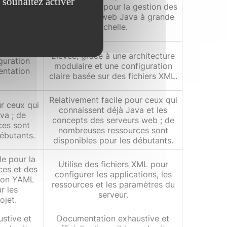
 souhaitez activer
 temps de
optimisations pour la gestion des
cialement
applications web Java à grande
les
échelle.
nteneurs.
structure
Élevée, grâce à une architecture
guration
modulaire et une configuration
entation
claire basée sur des fichiers XML.
Relativement facile pour ceux qui
ur ceux qui
connaissent déjà Java et les
va ; de
concepts des serveurs web ; de
ces sont
nombreuses ressources sont
débutants.
disponibles pour les débutants.
le pour la
Utilise des fichiers XML pour
ces et des
configurer les applications, les
tion YAML
ressources et les paramètres du
r les
serveur.
ojet.
stive et
Documentation exhaustive et