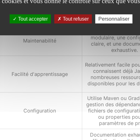
es cookies et vous donne le contrôle sur ceux que vous
mémoire réduite et un
Performance générale
démarrage rapide, spé
optimisé pour 
Tout accepter
Tout refuser
Personnaliser
environnements de co
Élevée, grâce à une 
modulaire, une confi
Maintenabilité
claire, et une docum
exhaustive.
Relativement facile po
connaissent déjà Ja
Facilité d'apprentissage
nombreuses ressour
disponibles pour les 
Utilise Maven ou Grad
gestion des dépendan
Configuration
fichiers de configura
ou properties pou
paramètres de pr
Documentation exhau