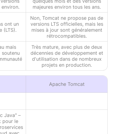
 versions
quelques mois et des versions
 environ.
majeures environ tous les ans.
Non, Tomcat ne propose pas de
ns ont un
versions LTS officielles, mais les
e (LTS).
mises à jour sont généralement
rétrocompatibles.
au mais
Très mature, avec plus de deux
t soutenu
décennies de développement et
ommunauté
d'utilisation dans de nombreux
projets en production.
Apache Tomcat
c Java" –
 pour le
roservices
loud avec