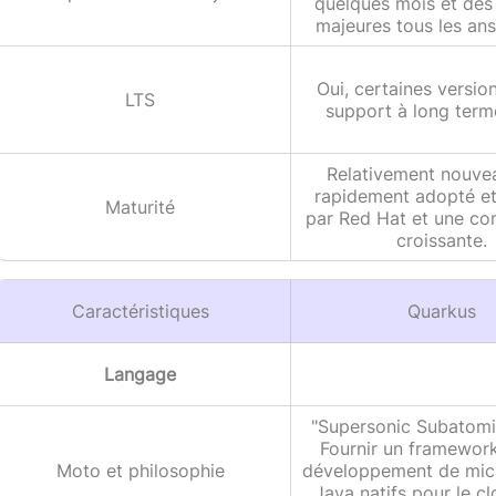
quelques mois et des
majeures tous les ans
Oui, certaines versio
LTS
support à long term
Relativement nouve
rapidement adopté e
Maturité
par Red Hat et une c
croissante.
Caractéristiques
Quarkus
Langage
"Supersonic Subatomi
Fournir un framework
Moto et philosophie
développement de mic
Java natifs pour le c