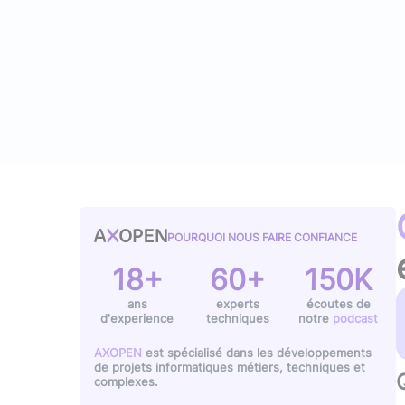
Typescript
,
NextJS
,
Svelte
Pilotage et gestion
Univers Php
Symfony
Univers Go
Gin Gonic Web
Univers Rust
POURQUOI NOUS FAIRE CONFIANCE
18+
60+
150K
ans
experts
écoutes de
d'experience
techniques
notre
podcast
AXOPEN
est spécialisé dans les développements
de projets informatiques métiers, techniques et
complexes.