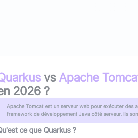
(avec ou s
Lire le li
Socle applicatif
Écouter 
Intégration IA & LLM
Tous les podcasts
Toutes nos publications
Quarkus
vs
Apache Tomca
en
2026
?
Apache Tomcat est un serveur web pour exécuter des ap
framework de développement Java côté serveur. Ils son
Qu'est ce que
Quarkus
?