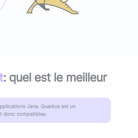
ans IA) ?
vre blanc
le podcast
Audit d'écoconception
DevOps
,
DevSecOps
Docker
,
Kubernetes
,
Terraform
,
Ansible
Optimisation et performances
Sécurité applicative
Intégration IA & LLM
t
: quel est le meilleur
plications Java. Quarkus est un
t donc compatibles.