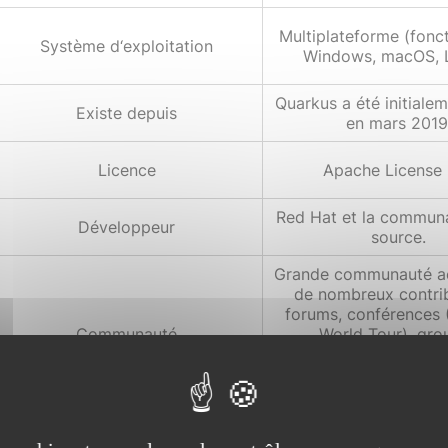
Multiplateforme (fonc
Système d‘exploitation
Windows, macOS, L
Quarkus a été initialem
Existe depuis
en mars 2019
Licence
Apache License 
Red Hat et la commun
Développeur
source.
Grande communauté ac
de nombreux contrib
forums, conférences 
Communauté
World Tour), gro
d'utilisateurs, et res
ligne. Mais moins gr
Spring Boot
Très bonne, avec une 