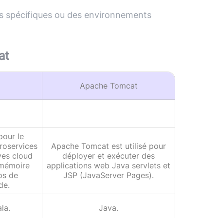
ns spécifiques ou des environnements
at
Apache Tomcat
pour le
roservices
Apache Tomcat est utilisé pour
ves cloud
déployer et exécuter des
 mémoire
applications web Java servlets et
ps de
JSP (JavaServer Pages).
de.
ala.
Java.