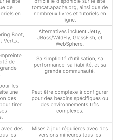
ur le site
officielle disponible sur le site
que de
tomcat.apache.org, ainsi que de
oriels en
nombreux livres et tutoriels en
ligne.
Alternatives incluent Jetty,
pring Boot,
JBoss/WildFly, GlassFish, et
t Vert.x.
WebSphere.
 empreinte
Sa simplicité d'utilisation, sa
cité de
performance, sa fiabilité, et sa
a grande
grande communauté.
.
pour les
site une
Peut être complexe à configurer
on des
pour des besoins spécifiques ou
our tirer
des environnements très
ses
complexes.
s.
s avec des
Mises à jour régulières avec des
ous les
versions mineures tous les