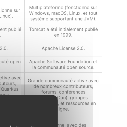
Multiplateforme (fonctionne sur
tionne sur
Windows, macOS, Linux, et tout
inux).
système supportant une JVM).
ent publié
Tomcat a été initialement publié
.
en 1999.
2.0.
Apache License 2.0.
auté open
Apache Software Foundation et
la communauté open source.
tive avec
Grande communauté active avec
uteurs,
de nombreux contributeurs,
(Quarkus
forums, conférences
upes
(ApacheCon), groupes
sources en
d'utilisateurs, et ressources en
ande que
ligne.
empreinte
Très bonne, avec des