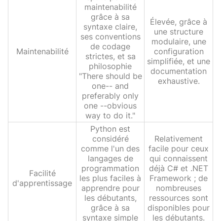
maintenabilité
grâce à sa
Élevée, grâce à
syntaxe claire,
une structure
ses conventions
modulaire, une
de codage
Maintenabilité
configuration
strictes, et sa
simplifiée, et une
philosophie
documentation
"There should be
exhaustive.
one-- and
preferably only
one --obvious
way to do it."
Python est
considéré
Relativement
comme l'un des
facile pour ceux
langages de
qui connaissent
programmation
déjà C# et .NET
Facilité
les plus faciles à
Framework ; de
d'apprentissage
apprendre pour
nombreuses
les débutants,
ressources sont
grâce à sa
disponibles pour
syntaxe simple
les débutants.