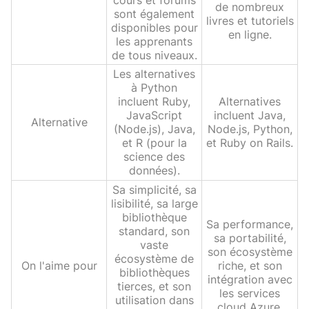
cours et forums
de nombreux
sont également
livres et tutoriels
disponibles pour
en ligne.
les apprenants
de tous niveaux.
Les alternatives
à Python
incluent Ruby,
Alternatives
JavaScript
incluent Java,
Alternative
(Node.js), Java,
Node.js, Python,
et R (pour la
et Ruby on Rails.
science des
données).
Sa simplicité, sa
lisibilité, sa large
bibliothèque
Sa performance,
standard, son
sa portabilité,
vaste
son écosystème
écosystème de
On l'aime pour
riche, et son
bibliothèques
intégration avec
tierces, et son
les services
utilisation dans
cloud Azure.