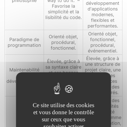
philosophie
way to do it." –
développement
Favorise la
d'applications
simplicité et la
modernes,
lisibilité du code.
flexibles et
performantes.
Orienté objet,
Orienté objet,
Paradigme de
fonctionnel,
procédural,
programmation
procédural,
fonctionnel.
événementiel.
Élevée, grâce à
Élevée, grâce à
une structure de
sa syntaxe claire
Maintenabilité
projet claire, une
et ses bonnes
des
gestion des
pratiques
développements
dépendances
codifiées dans
efficace, et des
PEP 8.
outils intégrés.
Forte, avec des
Ce site utilise des cookies
fonctionnalités
Bonne, avec des
de sécurité
et vous donne le contrôle
fonctionnalités
intégrées comme
sur ceux que vous
intégrées pour
l'authentification,
Sécurité
gérer les
souhaitez activer