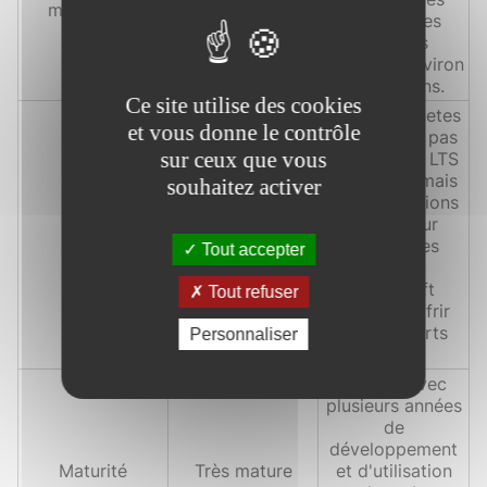
mise à jour
mois et des
versions
majeures environ
tous les ans.
Ce site utilise des cookies
Non, Kubernetes
et vous donne le contrôle
ne propose pas
sur ceux que vous
de versions LTS
officielles, mais
souhaitez activer
les distributions
basées sur
LTS
Disponible
Kubernetes
Tout accepter
comme
OpenShift
Tout refuser
peuvent offrir
des supports
Personnaliser
LTS.
Mature, avec
plusieurs années
de
développement
Maturité
Très mature
et d'utilisation