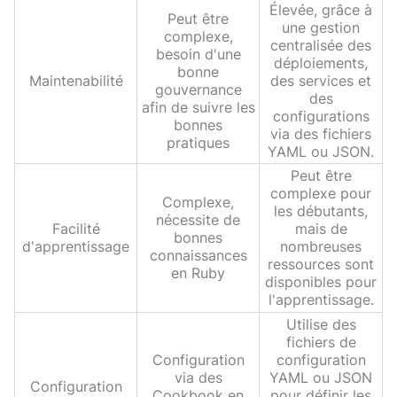
Élevée, grâce à
Peut être
une gestion
complexe,
centralisée des
besoin d'une
déploiements,
bonne
Maintenabilité
des services et
gouvernance
des
afin de suivre les
configurations
bonnes
via des fichiers
pratiques
YAML ou JSON.
Peut être
complexe pour
Complexe,
les débutants,
nécessite de
Facilité
mais de
bonnes
d'apprentissage
nombreuses
connaissances
ressources sont
en Ruby
disponibles pour
l'apprentissage.
Utilise des
fichiers de
Configuration
configuration
via des
YAML ou JSON
Configuration
Cookbook en
pour définir les