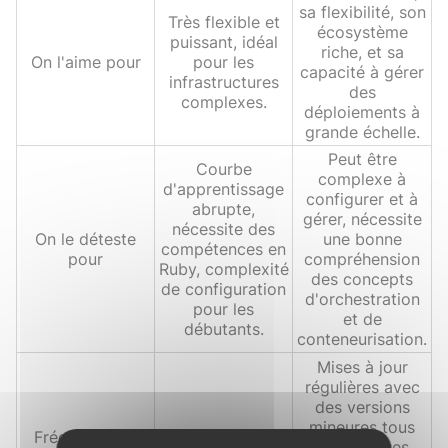
sa flexibilité, son
Très flexible et
écosystème
puissant, idéal
riche, et sa
On l'aime pour
pour les
capacité à gérer
infrastructures
des
complexes.
déploiements à
grande échelle.
Peut être
Courbe
complexe à
d'apprentissage
configurer et à
abrupte,
gérer, nécessite
nécessite des
On le déteste
une bonne
compétences en
pour
compréhension
Ruby, complexité
des concepts
de configuration
d'orchestration
pour les
et de
débutants.
conteneurisation.
Mises à jour
régulières avec
des versions
mineures tous
Fréquence de
Fréquente
les quelques