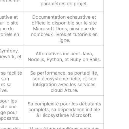
mètres de
paramètres de projet.
stive et
Documentation exhaustive et
ur le site
officielle disponible sur le site
 que de
Microsoft Docs, ainsi que de
oriels en
nombreux livres et tutoriels en
ligne.
 Symfony,
Alternatives incluent Java,
mework, et
Node.js, Python, et Ruby on Rails.
sa facilité
Sa performance, sa portabilité,
, son
son écosystème riche, et son
 et sa
intégration avec les services
ive.
cloud Azure.
pour les
Sa complexité pour les débutants
site une
complets, sa dépendance initiale
age pour
à l'écosystème Microsoft.
mposants.
s avec des
Mises à jour régulières avec des