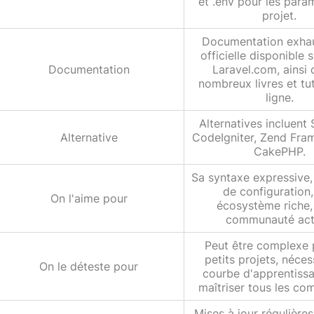
et .env pour les para
projet.
Documentation exhau
officielle disponible s
Documentation
Laravel.com, ainsi
nombreux livres et tut
ligne.
Alternatives incluent
Alternative
CodeIgniter, Zend Fra
CakePHP.
Sa syntaxe expressive, 
de configuration
On l'aime pour
écosystème riche,
communauté act
Peut être complexe 
petits projets, néces
On le déteste pour
courbe d'apprentiss
maîtriser tous les co
Mises à jour régulière