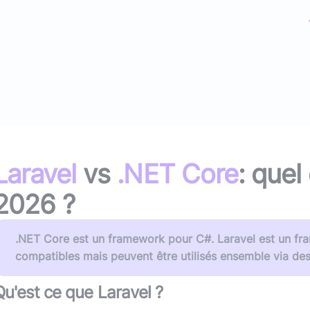
(avec ou s
Lire le li
Socle applicatif
Écouter 
Intégration IA & LLM
Tous les podcasts
Toutes nos publications
Laravel
vs
.NET Core
: quel
2026
?
.NET Core est un framework pour C#. Laravel est un fr
compatibles mais peuvent être utilisés ensemble via des
Qu'est ce que
Laravel
?