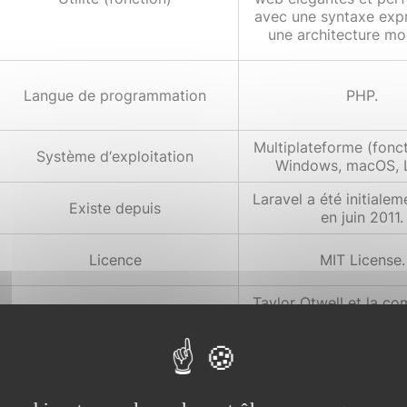
avec une syntaxe expr
une architecture mo
Langue de programmation
PHP.
Multiplateforme (fonc
Système d‘exploitation
Windows, macOS, L
Laravel a été initialem
Existe depuis
en juin 2011.
Licence
MIT License.
Taylor Otwell et la c
Développeur
open source.
Grande communauté ac
de nombreux contrib
Communauté
forums, conférences,