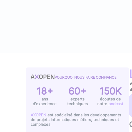
Typescript
,
NextJS
,
Svelte
Pilotage et gestion
Univers Php
Symfony
Univers Go
Gin Gonic Web
Univers Rust
POURQUOI NOUS FAIRE CONFIANCE
18+
60+
150K
ans
experts
écoutes de
d'experience
techniques
notre
podcast
AXOPEN
est spécialisé dans les développements
de projets informatiques métiers, techniques et
complexes.