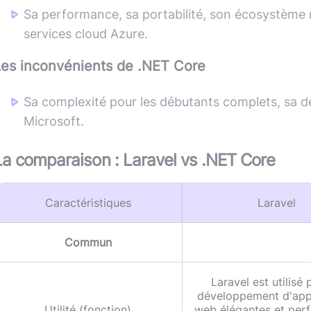
Sa performance, sa portabilité, son écosystème r
services cloud Azure.
Les inconvénients de
.NET Core
Sa complexité pour les débutants complets, sa d
Microsoft.
La comparaison :
Laravel
vs
.NET Core
Caractéristiques
Laravel
Commun
Laravel est utilisé 
développement d'appl
Utilité (fonction)
web élégantes et per