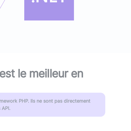
ans IA) ?
vre blanc
le podcast
Audit d'écoconception
DevOps
,
DevSecOps
Docker
,
Kubernetes
,
Terraform
,
Ansible
Optimisation et performances
Sécurité applicative
Intégration IA & LLM
 est le meilleur en
amework PHP. Ils ne sont pas directement
 API.