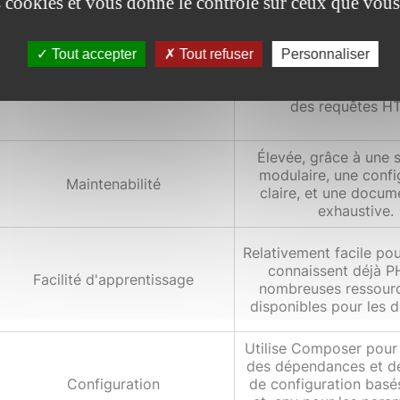
es cookies et vous donne le contrôle sur ceux que vous
d'utilisateurs, et res
ligne.
Tout accepter
Tout refuser
Personnaliser
Bonne, avec des opti
Performance générale
intégrées et une gestio
des requêtes H
Élevée, grâce à une 
modulaire, une confi
Maintenabilité
claire, et une docum
exhaustive.
Relativement facile po
connaissent déjà P
Facilité d'apprentissage
nombreuses ressour
disponibles pour les 
Utilise Composer pour 
des dépendances et de
Configuration
de configuration basé