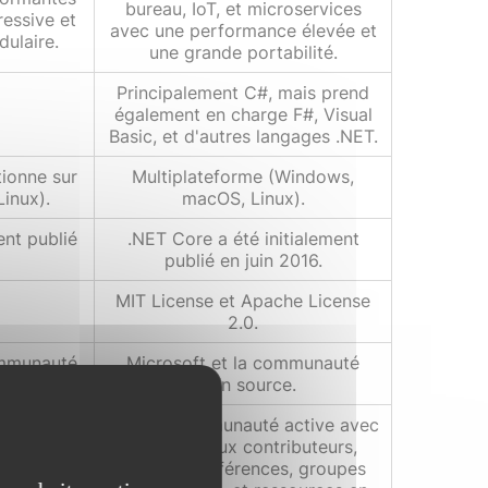
bureau, IoT, et microservices
essive et
avec une performance élevée et
dulaire.
une grande portabilité.
Principalement C#, mais prend
également en charge F#, Visual
Basic, et d'autres langages .NET.
tionne sur
Multiplateforme (Windows,
inux).
macOS, Linux).
ent publié
.NET Core a été initialement
publié en juin 2016.
MIT License et Apache License
2.0.
ommunauté
Microsoft et la communauté
open source.
tive avec
Grande communauté active avec
uteurs,
de nombreux contributeurs,
 groupes
forums, conférences, groupes