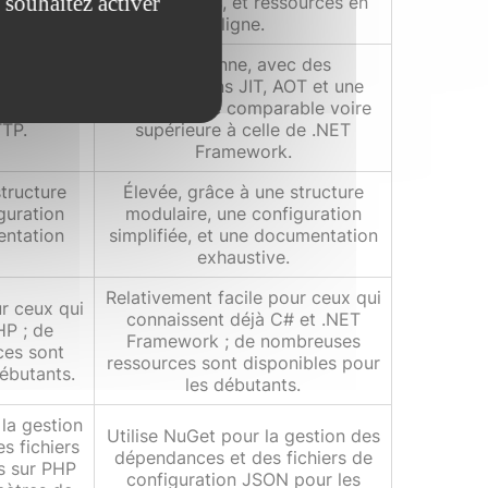
 souhaitez activer
sources en
d'utilisateurs, et ressources en
ligne.
Très bonne, avec des
misations
optimisations JIT, AOT et une
n efficace
performance comparable voire
TTP.
supérieure à celle de .NET
Framework.
structure
Élevée, grâce à une structure
guration
modulaire, une configuration
entation
simplifiée, et une documentation
exhaustive.
Relativement facile pour ceux qui
ur ceux qui
connaissent déjà C# et .NET
HP ; de
Framework ; de nombreuses
ces sont
ressources sont disponibles pour
débutants.
les débutants.
la gestion
Utilise NuGet pour la gestion des
s fichiers
dépendances et des fichiers de
s sur PHP
configuration JSON pour les