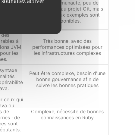
 souhaitez activer
Petite communauté, peu de
uteurs,
contributeur au projet Git, mais
otlinConf),
de nombreux exemples sont
urs, et
disponibles.
gne.
 des
rables à
Très bonne, avec des
tions JVM
performances optimisées pour
 pour les
les infrastructures complexes
mes.
 syntaxe
Peut être complexe, besoin d'une
nalités
bonne gouvernance afin de
opérabilité
suivre les bonnes pratiques
ava.
ur ceux qui
ava ou
s de
Complexe, nécessite de bonnes
nes ; de
connaissances en Ruby
ces sont
débutants.