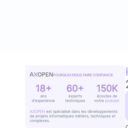
Typescript
,
NextJS
,
Svelte
Pilotage et gestion
Univers Php
Symfony
Univers Go
Gin Gonic Web
Univers Rust
POURQUOI NOUS FAIRE CONFIANCE
18+
60+
150K
ans
experts
écoutes de
d'experience
techniques
notre
podcast
AXOPEN
est spécialisé dans les développements
de projets informatiques métiers, techniques et
complexes.