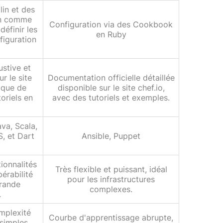
lin et des
on comme
Configuration via des Cookbook
éfinir les
en Ruby
figuration
stive et
ur le site
Documentation officielle détaillée
i que de
disponible sur le site chef.io,
oriels en
avec des tutoriels et exemples.
ava, Scala,
S, et Dart
Ansible, Puppet
ionnalités
Très flexible et puissant, idéal
érabilité
pour les infrastructures
grande
complexes.
.
omplexité
Courbe d'apprentissage abrupte,
 simples,