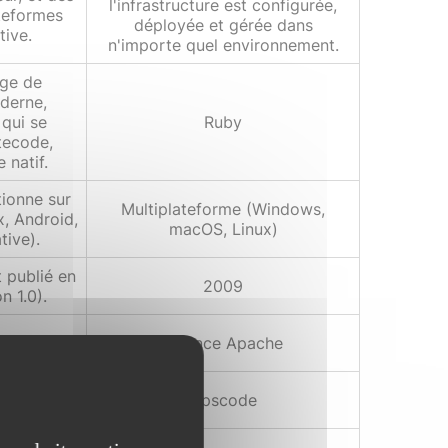
l'infrastructure est configurée,
ateformes
déployée et gérée dans
tive.
n'importe quel environnement.
age de
derne,
 qui se
Ruby
tecode,
 natif.
tionne sur
Multiplateforme (Windows,
, Android,
macOS, Linux)
tive).
t publié en
2009
n 1.0).
2.0.
Licence Apache
nauté open
Opscode
tive avec