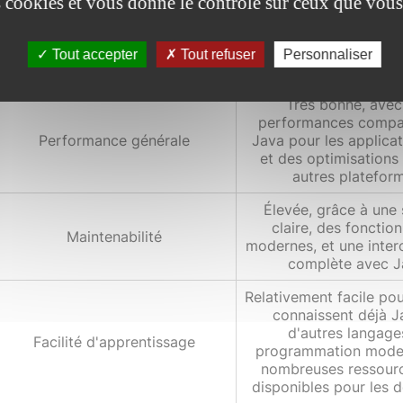
es cookies et vous donne le contrôle sur ceux que vous
de nombreux contrib
Communauté
forums, conférences (K
groupes d'utilisate
Tout accepter
Tout refuser
Personnaliser
ressources en li
Très bonne, avec
performances compa
Performance générale
Java pour les applica
et des optimisations
autres platefor
Élevée, grâce à une
claire, des fonction
Maintenabilité
modernes, et une inter
complète avec J
Relativement facile po
connaissent déjà J
d'autres langage
Facilité d'apprentissage
programmation moder
nombreuses ressour
disponibles pour les 