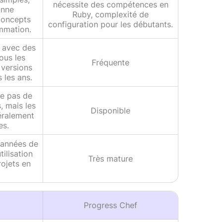
nécessite des compétences en
onne
Ruby, complexité de
concepts
configuration pour les débutants.
mmation.
s avec des
ous les
Fréquente
 versions
 les ans.
se pas de
s, mais les
Disponible
éralement
es.
 années de
ilisation
Très mature
ojets en
Progress Chef