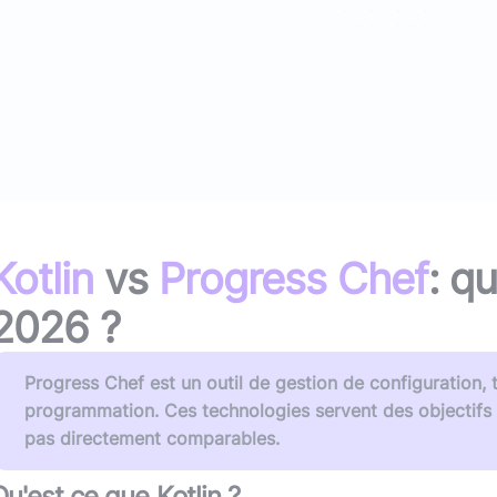
(avec ou s
Lire le li
Socle applicatif
Écouter 
Intégration IA & LLM
Tous les podcasts
Toutes nos publications
Kotlin
vs
Progress Chef
: q
2026
?
Progress Chef est un outil de gestion de configuration, 
programmation. Ces technologies servent des objectifs
pas directement comparables.
Qu'est ce que
Kotlin
?