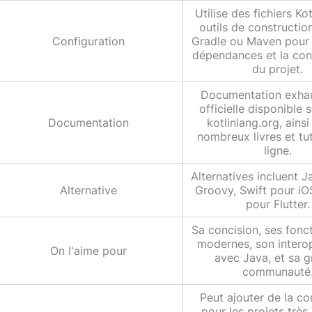
Utilise des fichiers Kot
outils de constructi
Configuration
Gradle ou Maven pour d
dépendances et la con
du projet.
Documentation exhau
officielle disponible s
Documentation
kotlinlang.org, ains
nombreux livres et tut
ligne.
Alternatives incluent J
Alternative
Groovy, Swift pour iO
pour Flutter.
Sa concision, ses fonct
modernes, son interop
On l'aime pour
avec Java, et sa 
communauté
Peut ajouter de la c
pour les projets très