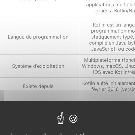
applications multipl
grâce à Kotlin/Na
Kotlin est un lang
programmation mo
Langue de programmation
statiquement typé,
compile en Java by
JavaScript, ou code
Multiplateforme (fonc
Système d‘exploitation
Windows, macOS, Linux
iOS avec Kotlin/Na
Kotlin a été initialemen
Existe depuis
février 2016 (versio
Licence
Apache License 
JetBrains et la commu
Développeur
source.
Grande communauté ac