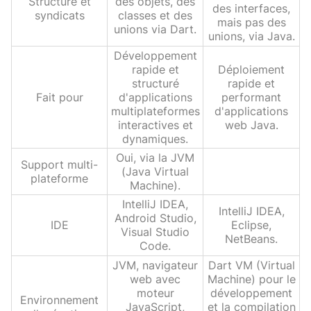
Structure et
des objets, des
des interfaces,
syndicats
classes et des
mais pas des
unions via Dart.
unions, via Java.
Développement
rapide et
Déploiement
structuré
rapide et
Fait pour
d'applications
performant
multiplateformes
d'applications
interactives et
web Java.
dynamiques.
Oui, via la JVM
Support multi-
(Java Virtual
plateforme
Machine).
IntelliJ IDEA,
IntelliJ IDEA,
Android Studio,
IDE
Eclipse,
Visual Studio
NetBeans.
Code.
JVM, navigateur
Dart VM (Virtual
web avec
Machine) pour le
moteur
développement
Environnement
JavaScript,
et la compilation