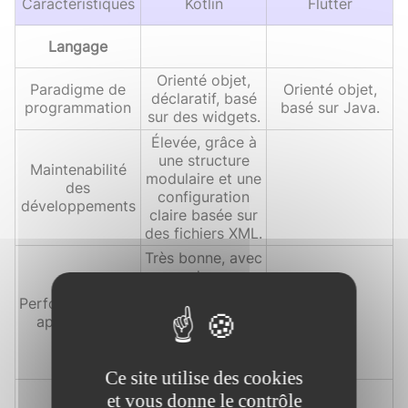
Caractéristiques
Kotlin
Flutter
Langage
Orienté objet,
Paradigme de
Orienté objet,
déclaratif, basé
programmation
basé sur Java.
sur des widgets.
Élevée, grâce à
une structure
Maintenabilité
modulaire et une
des
configuration
développements
claire basée sur
des fichiers XML.
Très bonne, avec
des
optimisations
Performance des
pour la gestion
applications
des applications
web Java à
grande échelle.
Ce site utilise des cookies
Excellente, avec
et vous donne le contrôle