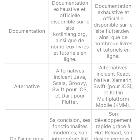
Documentation
Documentation
exhaustive et
exhaustive et
officielle
officielle
disponible sur le
disponible sur le
site
Documentation
site flutter.dev,
kotlinlang.org,
ainsi que de
ainsi que de
nombreux livres
nombreux livres
et tutoriels en
et tutoriels en
ligne.
ligne.
Alternatives
Alternatives
incluent React
incluent Java,
Native, Xamarin,
Scala, Groovy,
Alternative
Swift (pour iOS),
Swift pour iOS,
et Kotlin
et Dart pour
Multiplatform
Flutter.
Mobile (KMM).
Son
Sa concision, ses
développement
fonctionnalités
rapide grâce à
modernes, son
Hot Reload, son
On l'aime pour
interopérabilité
design expressif