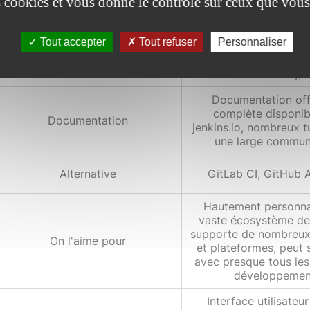
es cookies et vous donne le contrôle sur ceux que vous
Plutôt complexe, peut 
Facilité d'apprentissage
de connaître le Groo
Jaba
Tout accepter
Tout refuser
Personnaliser
Configuration part l'in
Configuration
fichier Groovy/
Documentation offi
complète disponib
Documentation
jenkins.io, nombreux tu
une large commun
Alternative
GitLab CI, GitHub 
Hautement personnal
vaste écosystème de 
supporte de nombreux
On l'aime pour
et plateformes, peut s
avec presque tous les
développemen
Interface utilisateu