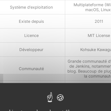
Multiplateforme (W
Système d‘exploitation
macOS, Linux
Existe depuis
2011
Licence
MIT License
Développeur
Kohsuke Kawagu
Grande communauté d'u
de Jenkins, notamment
Communauté
blog. Beaucoup de plug
la communaut
Performance générale
Moyenne
Maintenabilité
Très complexe à mett