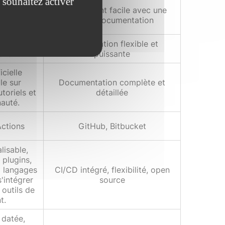
 souhaitez activer
nécessiter
Relativement facile avec une
vy ou le
bonne documentation
terface, ou
Configuration flexible et
Java
puissante
cielle
le sur
Documentation complète et
toriels et
détaillée
auté.
Actions
GitHub, Bitbucket
isable,
plugins,
 langages
CI/CD intégré, flexibilité, open
'intégrer
source
 outils de
t.
r datée,