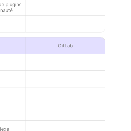
de plugins
unauté
GitLab
lexe