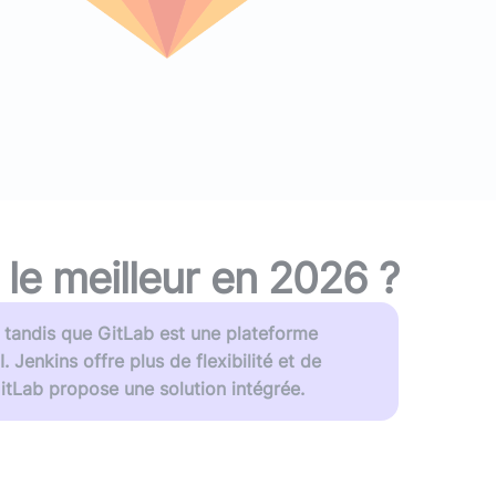
ans IA) ?
vre blanc
le podcast
Audit d'écoconception
DevOps
,
DevSecOps
Docker
,
Kubernetes
,
Terraform
,
Ansible
Optimisation et performances
Sécurité applicative
Intégration IA & LLM
t le meilleur en
2026
?
, tandis que GitLab est une plateforme
Jenkins offre plus de flexibilité et de
itLab propose une solution intégrée.