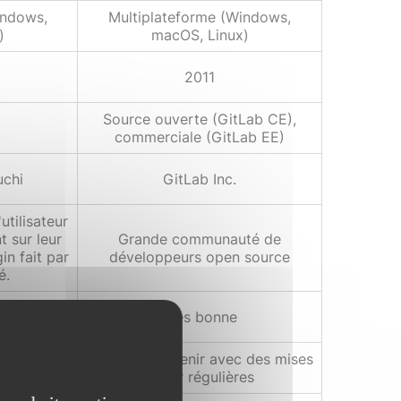
indows,
Multiplateforme (Windows,
)
macOS, Linux)
2011
Source ouverte (GitLab CE),
commerciale (GitLab EE)
chi
GitLab Inc.
tilisateur
 sur leur
Grande communauté de
in fait par
développeurs open source
é.
Très bonne
Facile à maintenir avec des mises
re à jour
à jour régulières