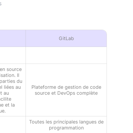
s
GitLab
pen source
ation. Il
parties du
l liées au
Plateforme de gestion de code
et au
source et DevOps complète
cilite
ue et la
ue.
Toutes les principales langues de
programmation