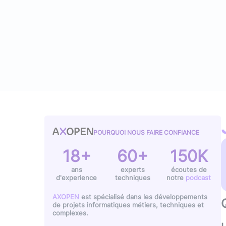
Typescript
,
NextJS
,
Svelte
Pilotage et gestion
Univers Php
Symfony
Univers Go
Gin Gonic Web
Univers Rust
POURQUOI NOUS FAIRE CONFIANCE
18+
60+
150K
ans
experts
écoutes de
d'experience
techniques
notre
podcast
AXOPEN
est spécialisé dans les développements
de projets informatiques métiers, techniques et
complexes.