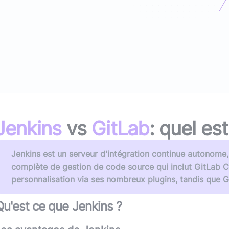
(avec ou s
Lire le li
Socle applicatif
Écouter 
Intégration IA & LLM
Tous les podcasts
Toutes nos publications
Jenkins
vs
GitLab
: quel es
Jenkins est un serveur d'intégration continue autonome
complète de gestion de code source qui inclut GitLab CI. 
personnalisation via ses nombreux plugins, tandis que G
Qu'est ce que
Jenkins
?