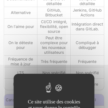
détaillée
détaillée
GitHub,
Jenkins, GitHub
Alternative
Bitbucket
Actions
CI/CD intégré,
Intégration direct
On l'aime pour
flexibilité, open
dans GitLab.
source
Peut être
On le déteste
complexe pour
Compliqué à
pour
les nouveaux
débugger
utilisateurs
Fréquence de
Très fréquente
Fréquente
mise à jour
LTS
Non spécifié
Non spécifié
Maturité
Très mature
Très mature
Caractéristiques
GitLab
GitLab CI
Ce site utilise des cookies
et vous donne le contrôle