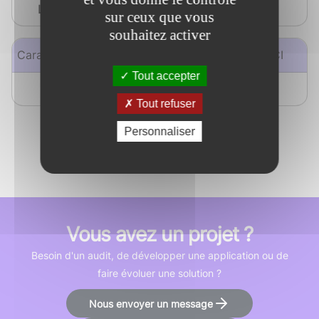
Langage
sur ceux que vous
souhaitez activer
Caractéristiques
GitLab
GitLab CI
Tout accepter
DevOps
Tout refuser
Personnaliser
Vous avez un projet ?
Besoin d'un audit, de développer une application ou de
faire évoluer une solution ?
Nous envoyer un message