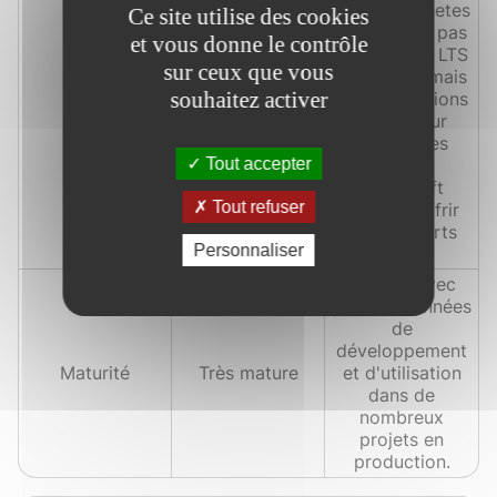
Non, Kubernetes
Ce site utilise des cookies
ne propose pas
et vous donne le contrôle
de versions LTS
sur ceux que vous
officielles, mais
souhaitez activer
les distributions
basées sur
LTS
Non spécifié
Kubernetes
comme
Tout accepter
OpenShift
Tout refuser
peuvent offrir
des supports
Personnaliser
LTS.
Mature, avec
plusieurs années
de
développement
Maturité
Très mature
et d'utilisation
dans de
nombreux
projets en
production.