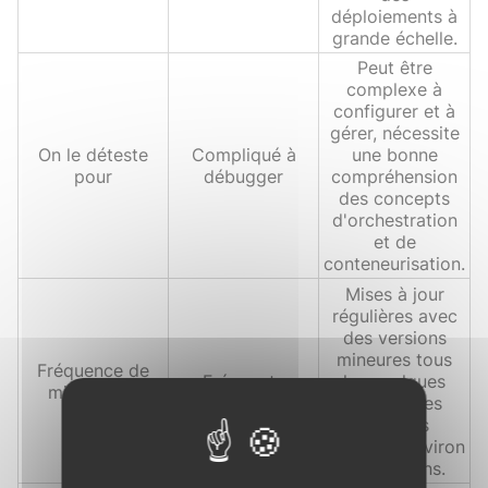
déploiements à
grande échelle.
Peut être
complexe à
configurer et à
gérer, nécessite
On le déteste
Compliqué à
une bonne
pour
débugger
compréhension
des concepts
d'orchestration
et de
conteneurisation.
Mises à jour
régulières avec
des versions
mineures tous
Fréquence de
Fréquente
les quelques
mise à jour
mois et des
versions
majeures environ
tous les ans.