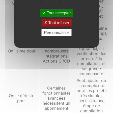
GitLab,
de type pour
Alternative
Bitbucket
JavaScript),
JavaScript
Tout accepter
standard, et
Dart.
Tout refuser
Sa compatibilité
Personnaliser
avec JavaScript,
son typage
Forte
statique
communauté,
optionnel, sa
On l'aime pour
nombreuses
vérification des
intégrations,
erreurs à la
Actions CI/CD
compilation, et
sa grande
communauté.
Peut ajouter de
la complexité
Certaines
pour les projets
fonctionnalités
On le déteste
très simples,
avancées
pour
nécessite une
nécessitent un
étape de
abonnement
compilation