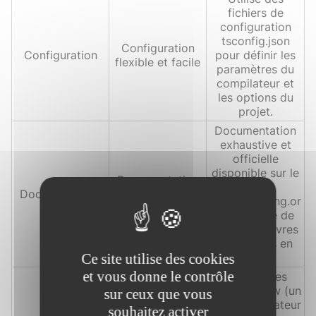
fichiers de
configuration
tsconfig.json
Configuration
Configuration
pour définir les
flexible et facile
paramètres du
compilateur et
les options du
projet.
Documentation
exhaustive et
officielle
disponible sur le
Documentation
site
Documentation
complète et
typescriptlang.or
vaste
g, ainsi que de
nombreux livres
et tutoriels en
Ce site utilise des cookies
ligne.
et vous donne le contrôle
Alternatives
incluent Flow (un
sur ceux que vous
autre vérificateur
souhaitez activer