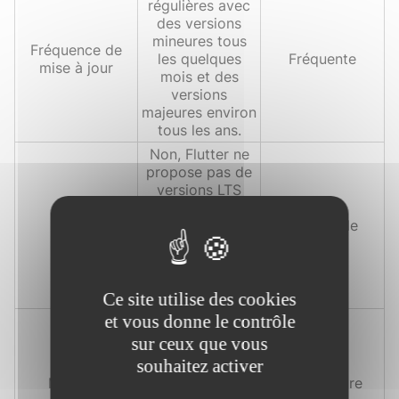
régulières avec
des versions
mineures tous
Fréquence de
les quelques
Fréquente
mise à jour
mois et des
versions
majeures environ
tous les ans.
Non, Flutter ne
propose pas de
versions LTS
officielles, mais
LTS
les mises à jour
Disponible
sont
généralement
rétrocompatibles
.
Ce site utilise des cookies
et vous donne le contrôle
Relativement
nouveau mais
sur ceux que vous
rapidement
souhaitez activer
adopté et
Maturité
Très mature
soutenu par