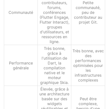
contributeurs,
Petite
forums,
communauté,
Communauté
conférences
peu de
(Flutter Engage,
contributeur au
Flutter Interact),
projet Git.
groupes
d'utilisateurs, et
ressources en
ligne.
Très bonne,
Très bonne, avec
grâce à
des
l'utilisation de
performances
Performance
Dart, la
optimisées pour
générale
compilation
les
native et le
infrastructures
moteur
complexes
graphique Skia.
Élevée, grâce à
une architecture
basée sur des
Peut être
widgets
complexe,
réutilisables et
besoin d'une