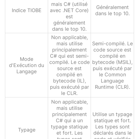
mais C# (utilisé
Généralement
Indice TIOBE
avec .NET Core)
dans le top 10.
est
généralement
dans le top 10.
Non applicable,
mais utilise
Semi-compilé. Le
principalement
code source est
C# qui est semi-
compilé en
Mode
compilé. Le code
bytecode (MSIL),
d'Exécution du
source est
puis exécuté par
Langage
compilé en
le Common
bytecode (IL),
Language
puis exécuté par
Runtime (CLR).
le CLR.
Non applicable,
mais utilise
principalement
Utilise un typage
C# qui a un
statique et fort.
typage statique
Les types sont
Typage
et fort. Les
déclarés dans le
types sont
code et vérifiés