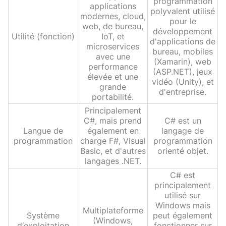
programmation
applications
polyvalent utilisé
modernes, cloud,
pour le
web, de bureau,
développement
Utilité (fonction)
IoT, et
d'applications de
microservices
bureau, mobiles
avec une
(Xamarin), web
performance
(ASP.NET), jeux
élevée et une
vidéo (Unity), et
grande
d'entreprise.
portabilité.
Principalement
C#, mais prend
C# est un
Langue de
également en
langage de
programmation
charge F#, Visual
programmation
Basic, et d'autres
orienté objet.
langages .NET.
C# est
principalement
utilisé sur
Windows mais
Multiplateforme
Système
peut également
(Windows,
d‘exploitation
fonctionner sur