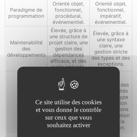
Orienté objet,
Orienté objet,
Paradigme de
fonctionnel,
fonctionnel,
programmation
procédural,
impératif,
événementiel.
événementiel.
Élevée, grâce à
Élevée, grâce à
une structure de
une syntaxe
Maintenabilité
projet claire, une
claire, une
des
gestion des
gestion stricte
développements
dépendances
des types et des
efficace, et des
exceptions.
outils intégrés.
Forte, avec des
fonctionnalités
Forte, avec des
de sécurité
fonctionnalités
intégrées
comme le type
comme
Ce site utilise des cookies
sûr, la gestion
Sécurité
l'authentification,
et vous donne le contrôle
des exceptions
l'autorisation et
et la vérification
sur ceux que vous
la protection
de type à la
souhaitez activer
contre les
compilation.
vulnérabilités
courantes.