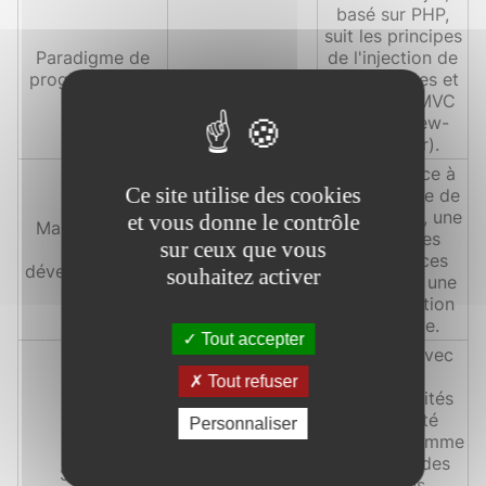
basé sur PHP,
suit les principes
Paradigme de
de l'injection de
programmation
dépendances et
le modèle MVC
(Model-View-
Controller).
Élevée, grâce à
Ce site utilise des cookies
une structure de
projet claire, une
et vous donne le contrôle
Maintenabilité
gestion des
sur ceux que vous
des
dépendances
développements
souhaitez activer
efficace, et une
documentation
exhaustive.
Tout accepter
Modérée, avec
des
Tout refuser
fonctionnalités
de sécurité
Personnaliser
intégrées comme
la gestion des
Sécurité
sessions,