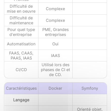
Difficulté de
Complexe
mise en oeuvre
Difficulté de
Complexe
maintenance
Pour quel type
PME, Grandes
d'entreprise
entreprises
Automatisation
Oui
FAAS, CAAS,
IAAS
PAAS, IAAS
Utilisé lors des
CI/CD
phases de CI et
de CD.
Caractéristiques
Docker
Symfony
Langage
Orienté objet,