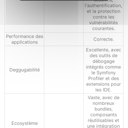
l'authentification,
et la protection
contre les
vulnérabilités
courantes.
Performance des
Correcte.
applications
Excellente, avec
des outils de
débogage
intégrés comme
Deggugabilité
le Symfony
Profiler et des
extensions pour
les IDE.
Vaste, avec de
nombreux
bundles,
composants
réutilisables et
Ecosystème
une intégration