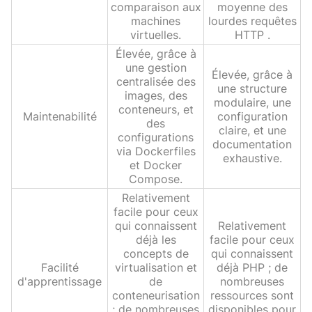
comparaison aux
moyenne des
machines
lourdes requêtes
virtuelles.
HTTP .
Élevée, grâce à
une gestion
Élevée, grâce à
centralisée des
une structure
images, des
modulaire, une
conteneurs, et
Maintenabilité
configuration
des
claire, et une
configurations
documentation
via Dockerfiles
exhaustive.
et Docker
Compose.
Relativement
facile pour ceux
qui connaissent
Relativement
déjà les
facile pour ceux
concepts de
qui connaissent
Facilité
virtualisation et
déjà PHP ; de
d'apprentissage
de
nombreuses
conteneurisation
ressources sont
; de nombreuses
disponibles pour