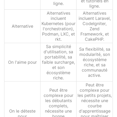
et tutoriels en
ligne.
ligne.
Alternatives
Alternatives
incluent
incluent Laravel,
Kubernetes (pour
CodeIgniter,
Alternative
l'orchestration),
Zend
Podman, LXC, et
Framework, et
rkt.
CakePHP.
Sa simplicité
Sa flexibilité, sa
d'utilisation, sa
modularité, son
portabilité, sa
écosystème
On l'aime pour
faible surcharge,
riche, et sa
et son
communauté
écosystème
active.
riche.
Peut être
Peut être
complexe pour
complexe pour
les petits projets,
les débutants
nécessite une
complets,
courbe
On le déteste
nécessite une
d'apprentissage
pour
bonne
pour maîtriser