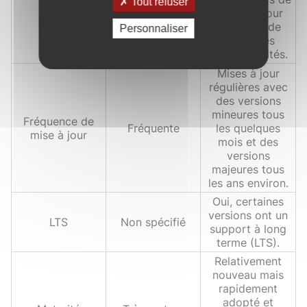
Tout refuser
Atlassian
Quarkus pour
tirer parti de
Personnaliser
toutes ses
fonctionnalités.
Mises à jour
régulières avec
des versions
mineures tous
Fréquence de
Fréquente
les quelques
mise à jour
mois et des
versions
majeures tous
les ans environ.
Oui, certaines
versions ont un
LTS
Non spécifié
support à long
terme (LTS).
Relativement
nouveau mais
rapidement
adopté et