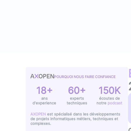
Typescript
,
NextJS
,
Svelte
Pilotage et gestion
Univers Php
Symfony
Univers Go
Gin Gonic Web
Univers Rust
POURQUOI NOUS FAIRE CONFIANCE
18+
60+
150K
ans
experts
écoutes de
d'experience
techniques
notre
podcast
AXOPEN
est spécialisé dans les développements
de projets informatiques métiers, techniques et
complexes.