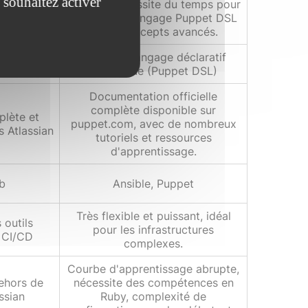
 souhaitez activer
Difficile, nécessite du temps pour
bonne
maîtriser le langage Puppet DSL
 Atlassian
et les concepts avancés.
 avec une
Utilise un langage déclaratif
à Jira
spécifique (Puppet DSL)
Documentation officielle
complète disponible sur
lète et
puppet.com, avec de nombreux
s Atlassian
tutoriels et ressources
d'apprentissage.
b
Ansible, Puppet
Très flexible et puissant, idéal
 outils
pour les infrastructures
s CI/CD
complexes.
Courbe d'apprentissage abrupte,
ehors de
nécessite des compétences en
ssian
Ruby, complexité de