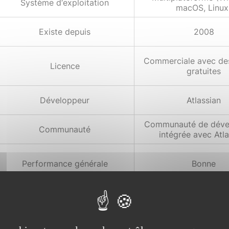
Système d‘exploitation
macOS, Linux
Existe depuis
2008
Commerciale avec de
Licence
gratuites
Développeur
Atlassian
Communauté de déve
Communauté
intégrée avec Atl
Performance générale
Bonne
Facile à maintenir ave
Maintenabilité
à jour régulièr