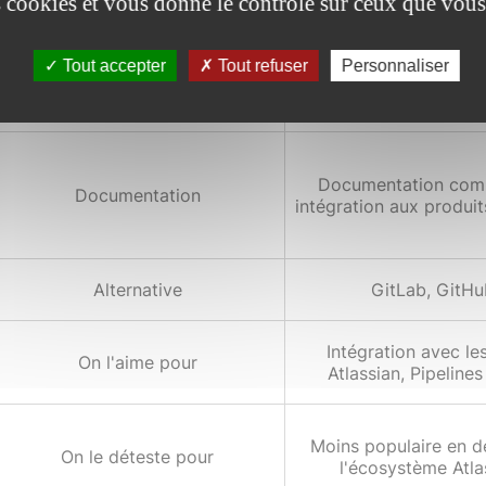
es cookies et vous donne le contrôle sur ceux que vous
Facile avec une 
Facilité d'apprentissage
intégration aux outils
Tout accepter
Tout refuser
Personnaliser
Configuration facile
Configuration
intégration forte 
Documentation comp
Documentation
intégration aux produit
Alternative
GitLab, GitHu
Intégration avec les
On l'aime pour
Atlassian, Pipeline
Moins populaire en d
On le déteste pour
l'écosystème Atla