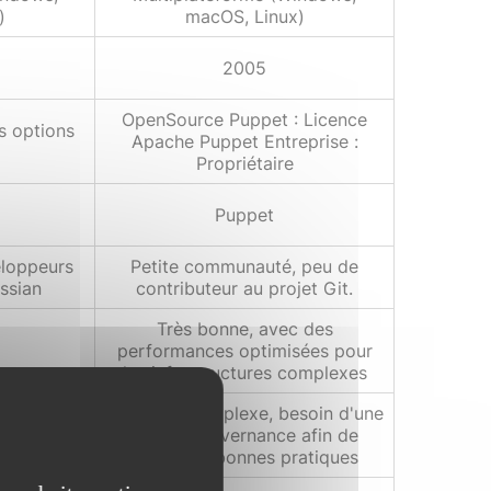
)
macOS, Linux)
2005
OpenSource Puppet : Licence
s options
Apache Puppet Entreprise :
Propriétaire
Puppet
loppeurs
Petite communauté, peu de
assian
contributeur au projet Git.
Très bonne, avec des
performances optimisées pour
les infrastructures complexes
Peut être complexe, besoin d'une
c des mises
bonne gouvernance afin de
es
suivre les bonnes pratiques