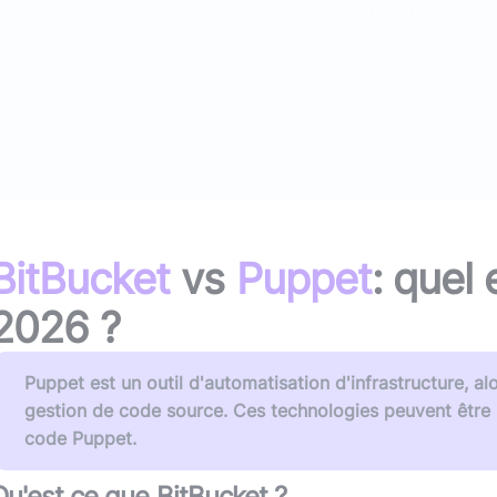
(avec ou s
Lire le li
Socle applicatif
Écouter 
Intégration IA & LLM
Tous les podcasts
Toutes nos publications
BitBucket
vs
Puppet
: quel 
2026
?
Puppet est un outil d'automatisation d'infrastructure, a
gestion de code source. Ces technologies peuvent être 
code Puppet.
Qu'est ce que
BitBucket
?