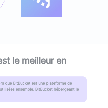
ans IA) ?
vre blanc
le podcast
Audit d'écoconception
DevOps
,
DevSecOps
Docker
,
Kubernetes
,
Terraform
,
Ansible
Optimisation et performances
Sécurité applicative
Intégration IA & LLM
est le meilleur en
lors que BitBucket est une plateforme de
utilisées ensemble, BitBucket hébergeant le