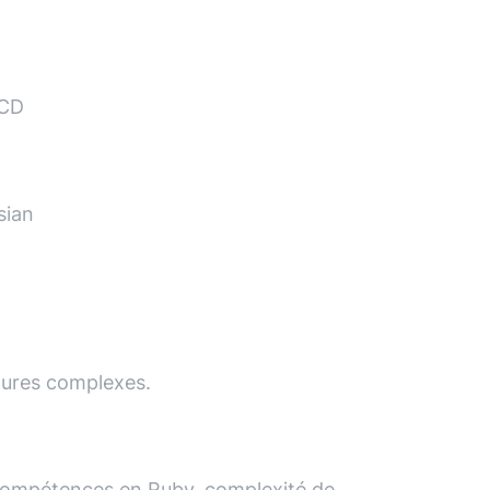
/CD
sian
ctures complexes.
compétences en Ruby, complexité de