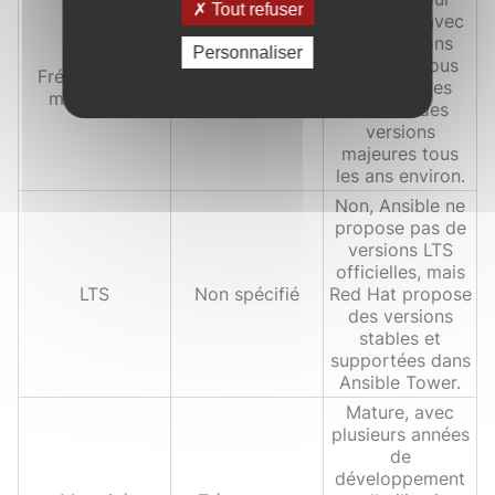
Tout refuser
régulières avec
des versions
Personnaliser
mineures tous
Fréquence de
Fréquente
les quelques
mise à jour
mois et des
versions
majeures tous
les ans environ.
Non, Ansible ne
propose pas de
versions LTS
officielles, mais
LTS
Non spécifié
Red Hat propose
des versions
stables et
supportées dans
Ansible Tower.
Mature, avec
plusieurs années
de
développement