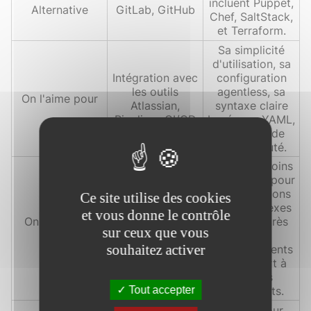
incluent Puppet,
Alternative
GitLab, GitHub
Chef, SaltStack,
et Terraform.
Sa simplicité
d'utilisation, sa
Intégration avec
configuration
les outils
agentless, sa
On l'aime pour
Atlassian,
syntaxe claire
Pipelines CI/CD
basée sur YAML,
et sa grande
communauté.
Peut être moins
performant pour
des opérations
Ce site utilise des cookies
Moins populaire
très complexes
et vous donne le contrôle
On le déteste
en dehors de
ou sur de très
sur ceux que vous
pour
l'écosystème
grands
souhaitez activer
Atlassian
environnements
par rapport à
certains
Tout accepter
concurrents.
Mises à jour