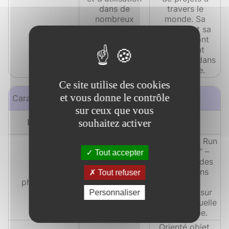
dans de
travers le
nombreux
monde. Sa
projets en
stabilité et sa
production.
fiabilité sont
largement
reconnues dans
l'industrie.
Ce site utilise des cookies
et vous donne le contrôle
Caractéristiques
Apache Tomcat
Java
sur ceux que vous
souhaitez activer
Langage
"Write Once, Run
Anywhere" –
Tout accepter
Concevoir des
Moto et
applications
Tout refuser
philosophie
pouvant
s'exécuter sur
Personnaliser
n'importe quelle
plateforme.
Orienté objet,