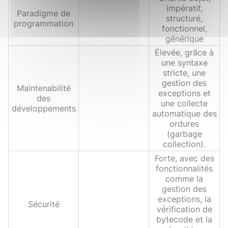
impératif,
Paradigme de
structuré,
programmation
fonctionnel,
générique
Élevée, grâce à
une syntaxe
stricte, une
gestion des
Maintenabilité
exceptions et
des
une collecte
développements
automatique des
ordures
(garbage
collection).
Forte, avec des
fonctionnalités
comme la
gestion des
exceptions, la
Sécurité
vérification de
bytecode et la