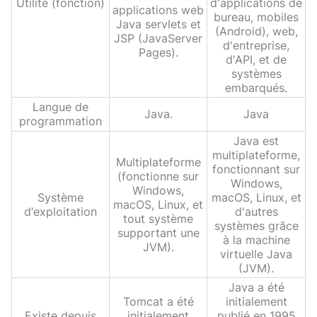
Utilité (fonction)
d'applications de
applications web
bureau, mobiles
Java servlets et
(Android), web,
JSP (JavaServer
d'entreprise,
Pages).
d'API, et de
systèmes
embarqués.
Langue de
Java.
Java
programmation
Java est
multiplateforme,
Multiplateforme
fonctionnant sur
(fonctionne sur
Windows,
Windows,
Système
macOS, Linux, et
macOS, Linux, et
d‘exploitation
d'autres
tout système
systèmes grâce
supportant une
à la machine
JVM).
virtuelle Java
(JVM).
Java a été
Tomcat a été
initialement
Existe depuis
initialement
publié en 1995