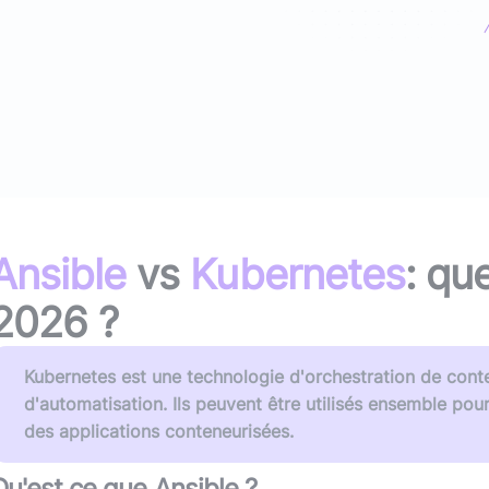
(avec ou s
Lire le li
Socle applicatif
Écouter 
Intégration IA & LLM
Tous les podcasts
Toutes nos publications
Ansible
vs
Kubernetes
: qu
2026
?
Kubernetes est une technologie d'orchestration de conte
d'automatisation. Ils peuvent être utilisés ensemble pou
des applications conteneurisées.
Qu'est ce que
Ansible
?