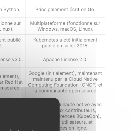
en Python.
Principalement écrit en Go.
tionne sur
Multiplateforme (fonctionne sur
inux).
Windows, macOS, Linux).
ent publié
Kubernetes a été initialement
2.
publié en juillet 2015.
ense v3.0.
Apache License 2.0.
Google (initialement), maintenant
alement),
maintenu par la Cloud Native
ar Red Hat
Computing Foundation (CNCF) et
n source.
la communauté open source.
tive avec
Grande communauté active avec
uteurs,
de nombreux contributeurs,
nces
forums, conférences (KubeCon),
oupes
groupes d'utilisateurs, et
sources en
ressources en ligne.