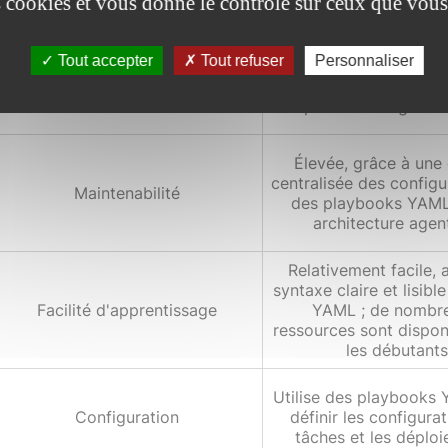
es cookies et vous donne le contrôle sur ceux que vous
Très bonne, avec
Tout accepter
Tout refuser
Personnaliser
performances optimisé
Performance générale
gestion de configurati
déploiement à grande
Élevée, grâce à une
centralisée des configu
Maintenabilité
des playbooks YAML
architecture agent
Relativement facile,
syntaxe claire et lisibl
Facilité d'apprentissage
YAML ; de nombr
ressources sont dispon
les débutants
Utilise des playbooks
Configuration
définir les configurat
tâches et les déplo