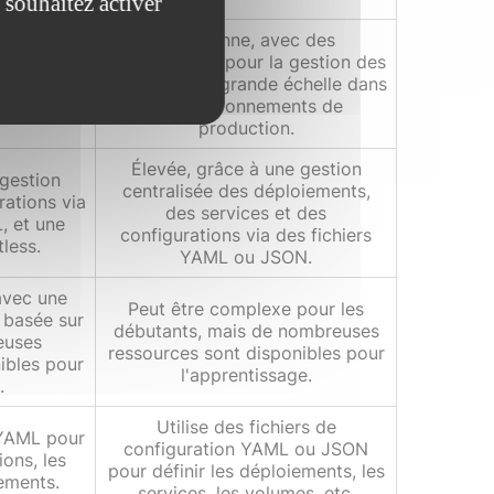
 souhaitez activer
Très bonne, avec des
 des
optimisations pour la gestion des
es pour la
conteneurs à grande échelle dans
ons et le
des environnements de
 échelle.
production.
Élevée, grâce à une gestion
 gestion
centralisée des déploiements,
rations via
des services et des
, et une
configurations via des fichiers
less.
YAML ou JSON.
 avec une
Peut être complexe pour les
e basée sur
débutants, mais de nombreuses
euses
ressources sont disponibles pour
ibles pour
l'apprentissage.
.
Utilise des fichiers de
 YAML pour
configuration YAML ou JSON
ions, les
pour définir les déploiements, les
iements.
services, les volumes, etc.