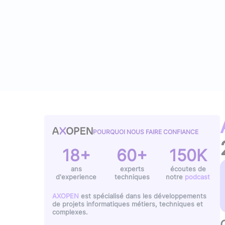
Typescript
,
NextJS
,
Svelte
Pilotage et gestion
Univers Php
Symfony
Univers Go
Gin Gonic Web
Univers Rust
POURQUOI NOUS FAIRE CONFIANCE
18+
60+
150K
ans
experts
écoutes de
d'experience
techniques
notre
podcast
AXOPEN
est spécialisé dans les développements
de projets informatiques métiers, techniques et
complexes.