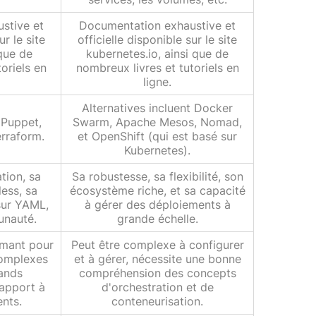
stive et
Documentation exhaustive et
ur le site
officielle disponible sur le site
 que de
kubernetes.io, ainsi que de
oriels en
nombreux livres et tutoriels en
ligne.
Alternatives incluent Docker
 Puppet,
Swarm, Apache Mesos, Nomad,
erraform.
et OpenShift (qui est basé sur
Kubernetes).
ation, sa
Sa robustesse, sa flexibilité, son
ess, sa
écosystème riche, et sa capacité
sur YAML,
à gérer des déploiements à
unauté.
grande échelle.
rmant pour
Peut être complexe à configurer
complexes
et à gérer, nécessite une bonne
rands
compréhension des concepts
apport à
d'orchestration et de
ents.
conteneurisation.