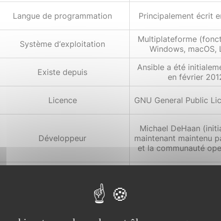
Langue de programmation
Principalement écrit 
Multiplateforme (fonc
Système d‘exploitation
Windows, macOS, L
Ansible a été initialem
Existe depuis
en février 201
Licence
GNU General Public Lic
Michael DeHaan (initi
Développeur
maintenant maintenu p
et la communauté ope
Grande communauté ac
de nombreux contrib
forums, confére
Communauté
(AnsibleFest), gr
d'utilisateurs, et res
ligne.