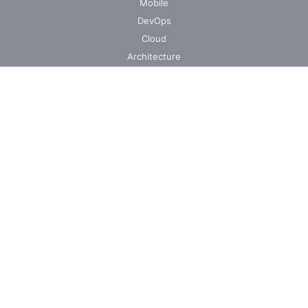
Mobile
DevOps
Cloud
Architecture
Intégration IA & LLM
Secteurs d'activités
Assurances
Industrie
Santé
Energie
Métiers
Audit et Expertise
Centre de services informatique
Développement sur mesure
Pilotage & Gestion de projets