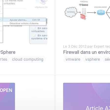
Le 3 Déc 2012 par Expert te
vSphere
Firewall dans un envir
rtes
cloud computing
vmware
vsphere
sé