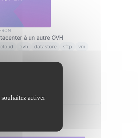
ISERON
tacenter à un autre OVH
cloud
ovh
datastore
sftp
vm
 souhaitez activer