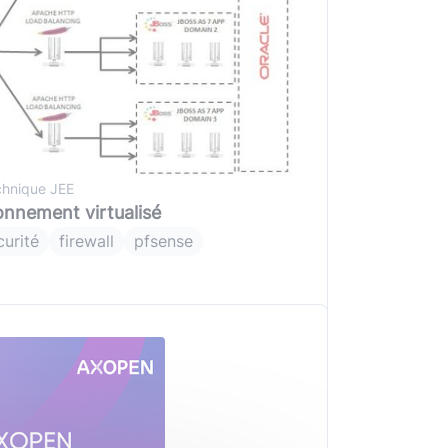
chnique JEE
onnement virtualisé
curité
firewall
pfsense