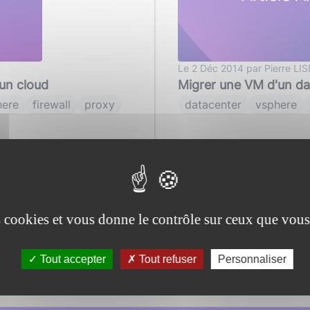
Le 2 Déc 2014 par Pierre L
 un cloud
Migrer une VM d'un da
here
firewall
proxy
datacenter
vsphere
es cookies et vous donne le contrôle sur ceux que vous
Tout accepter
Tout refuser
Personnaliser