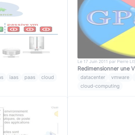
(avec ou s
Lire le li
Socle applicatif
Écouter 
Intégration IA & LLM
Tous les podcasts
Toutes nos publications
Le 17 Juin 2011 par Pierre 
Redimensionner une V
as
iaas
paas
cloud
datacenter
vmware
cloud-computing