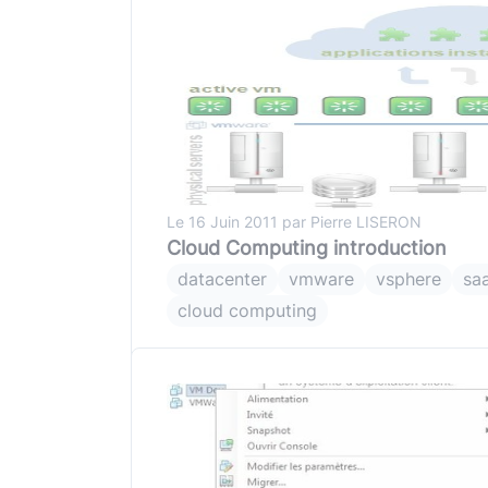
Typescript
,
NextJS
,
Svelte
Pilotage et gestion
Univers Php
Symfony
Univers Go
Gin Gonic Web
Univers Rust
Le 16 Juin 2011 par Pierre LISERON
Cloud Computing introduction
datacenter
vmware
vsphere
sa
cloud computing