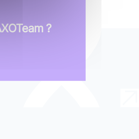
 AXOTeam ?