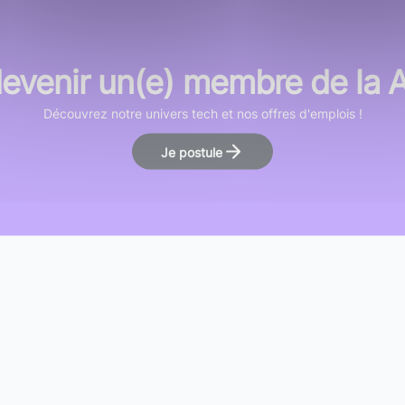
devenir un(e) membre de la
Découvrez notre univers tech et nos offres d'emplois !
Je postule