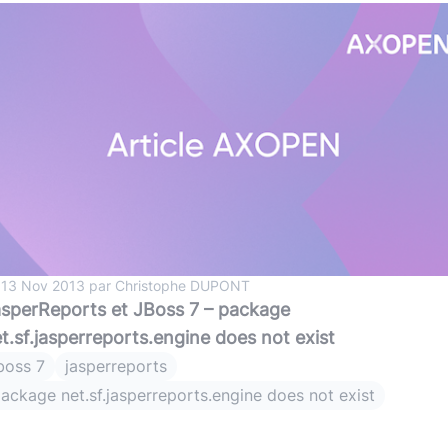
 13 Nov 2013 par Christophe DUPONT
sperReports et JBoss 7 – package
t.sf.jasperreports.engine does not exist
boss 7
jasperreports
ackage net.sf.jasperreports.engine does not exist