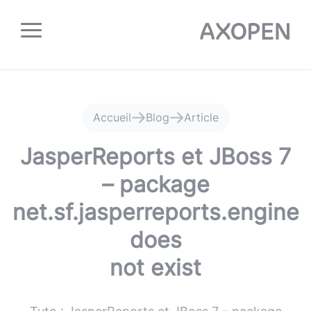
Panneau de gestion des cookies
Accueil
Blog
Article
JasperReports et JBoss 7
– package
net.sf.jasperreports.engine
does
not exist