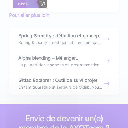
Pour aller plus loin
Spring Security : définition et concepts
fondamentaux
Spring Security : c’est quoi et comment ça
marche ? Cet article passe en revue les
fondamentaux à connaître
Alpha blending – Mélanger
programmatiquement des couleurs
La plupart des langages de programmation
proposent des outils pour travailler sur des
semi-transparentes
images directement au niveau binaire, soit via
Gitlab Explorer : Outil de suivi projet
une matrice d&rsquo;octets
En tant qu&rsquo;utilisateurs de Gitlab, vous
avez peut-être déjà rêver de fonctionnalités
nouvelles permettant d’enrichir votre
expérience utilisateur comme la possibilité de
faire des statistiques, des exports Excel,
etc&#8230;
Envie de devenir un(e)