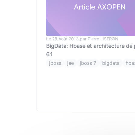
Typescript
,
NextJS
,
Svelte
Pilotage et gestion
Univers Php
Symfony
Univers Go
Le 28 Août 2013 par Pierre LISERON
Gin Gonic Web
BigData: Hbase et architecture de
6.1
Univers Rust
jboss
jee
jboss 7
bigdata
hba