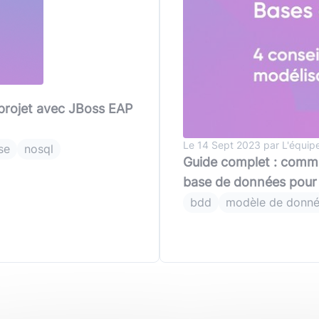
(avec ou s
Lire le li
Socle applicatif
Écouter 
Intégration IA & LLM
Tous les podcasts
Toutes nos publications
 projet avec JBoss EAP
Le 14 Sept 2023 par L'équip
se
nosql
Guide complet : comm
base de données pour 
bdd
modèle de donn