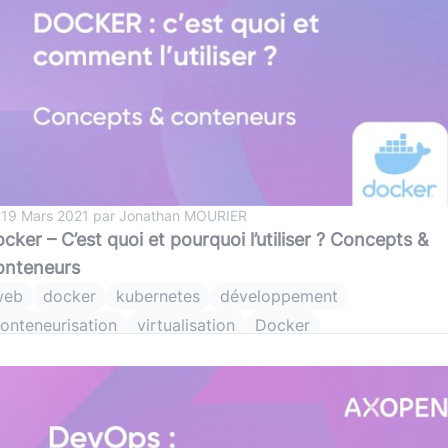
 19 Mars 2021 par Jonathan MOURIER
cker – C’est quoi et pourquoi l’utiliser ? Concepts &
onteneurs
web
docker
kubernetes
développement
onteneurisation
virtualisation
Docker