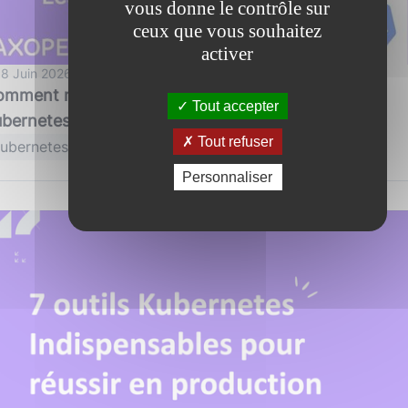
vous donne le contrôle sur
ceux que vous souhaitez
activer
 8 Juin 2026 par Nathan MITTELETTE
mment migrer vos applications de VMs vers
Tout accepter
bernetes en 2026 ? Les étapes clés !
Tout refuser
ubernetes
architecture
vm
migration
Personnaliser