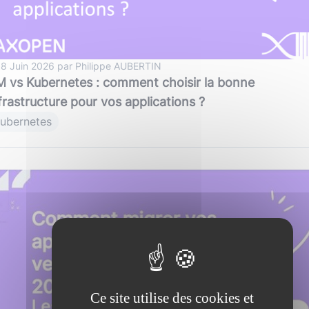
 8 Juin 2026 par Philippe AUBERTIN
 vs Kubernetes : comment choisir la bonne
frastructure pour vos applications ?
ubernetes
Ce site utilise des cookies et