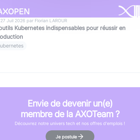
 27 Juil 2026 par Florian LAROUR
outils Kubernetes indispensables pour réussir en
oduction
ubernetes
Envie de devenir un(e)
membre de la AXOTeam ?
Découvrez notre univers tech et nos offres d'emplois !
Je postule