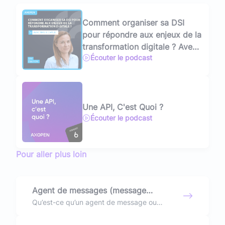
Comment organiser sa DSI
pour répondre aux enjeux de la
transformation digitale ? Avec
Écouter le podcast
Émilie Caplat, DSI de l’emlyon
Une API, C'est Quoi ?
Écouter le podcast
Pour aller plus loin
Agent de messages (message
brokers) : définition et usages
Qu’est-ce qu’un agent de message ou
message broker ? À quoi ça sert ? Quels
outils : plutôt Apache Kafka ou Rabbit MQ ?