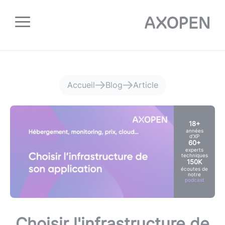
Panneau de gestion des cookies
Accueil
Blog
Article
18+
années
d'XP
60+
experts
techniques
150K
écoutes de
notre
podcast
Choisir l'infrastructure de