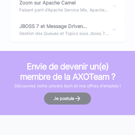
Zoom sur Apache Camel
Le point avec des exemples sur cet article !
Faisant parti d’Apache Service Mix, Apache
CAMEL est une des principales fonctionnalités
de la célèbre solution Open Source.
JBOSS 7 et Message Driven
Architecture (MDA)
Gestion des Queues et Topics sous Jboss 7.
@MessageDriven et configuration
Envie de devenir un(e)
membre de la AXOTeam ?
Découvrez notre univers tech et nos offres d'emplois !
Je postule