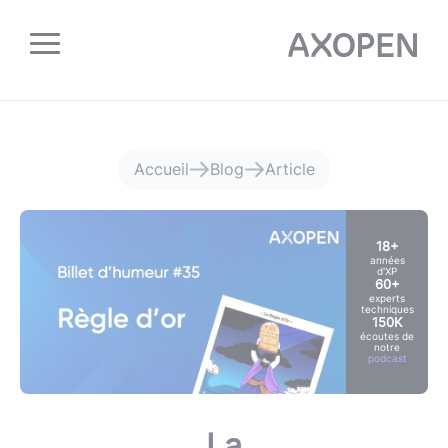
Panneau de gestion des cookies
Accueil
Blog
Article
18+
années
d'XP
60+
experts
techniques
150K
écoutes de
notre
podcast
La