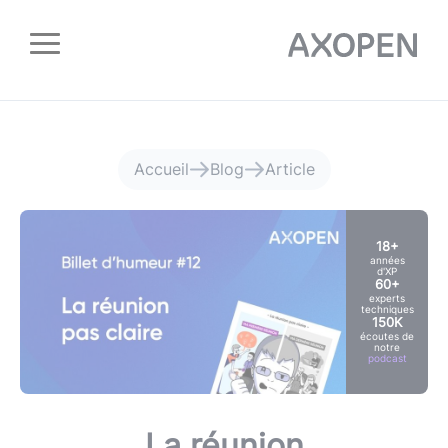
Panneau de gestion des cookies
Accueil
Blog
Article
18+
années
d'XP
60+
experts
techniques
150K
écoutes de
notre
podcast
La réunion