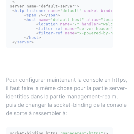
 <

server name="default-server">

<
http-listener
name
=
"default"
socket-binding
=
"http
<
span
 />
</
span
>
<
host
name
=
"default-host"
alias
=
"localhost"
>
<
location
name
=
"/"
handler
=
"welcome-cont
<
filter-ref
name
=
"server-header"
/>
<
filter-ref
name
=
"x-powered-by-header"
/>
</
host
>
</
server
>
Pour configurer maintenant la console en https,
il faut faire la même chose pour la partie server-
identities dans la partie management-realm,
puis de changer la socket-binding de la console
de sorte à ressembler à:
socket-binding https=
"management-https"