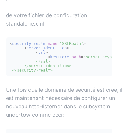
de votre fichier de configuration
standalone.xml.
<
security-realm
name
=
"SSLRealm"
>
<
server-identities
>
<
ssl
>
<
keystore
path
=
"server.keystore"
re
           </ssl>

      </server-identities>

Une fois que le domaine de sécurité est créé, il
est maintenant nécessaire de configurer un
nouveau http-listerner dans le subsystem
undertow comme ceci: