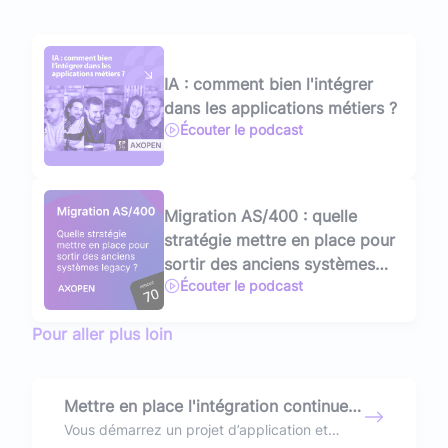
IA : comment bien l'intégrer
dans les applications métiers ?
Écouter le podcast
Migration AS/400 : quelle
stratégie mettre en place pour
sortir des anciens systèmes
Écouter le podcast
legacy ?
Pour aller plus loin
Mettre en place l'intégration continue :
retour d'expériences !
Vous démarrez un projet d’application et