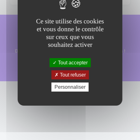
une base de données (introduction)
Ce site utilise des cookies
et vous donne le contrôle
Envie de devenir un(e)
sur ceux que vous
membre de la AXOTeam ?
souhaitez activer
Découvrez notre univers tech et nos offres d'emplois !
Tout accepter
Je postule
Tout refuser
Personnaliser